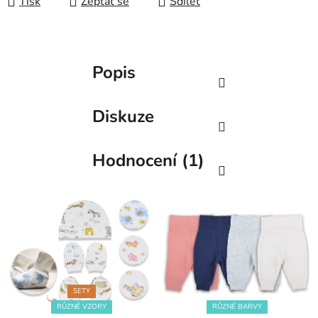
Tisk
Zeptat se
Sdílet
Popis
Diskuze
Hodnocení (1)
SETY
RŮZNÉ VZORY
RŮZNÉ BARVY