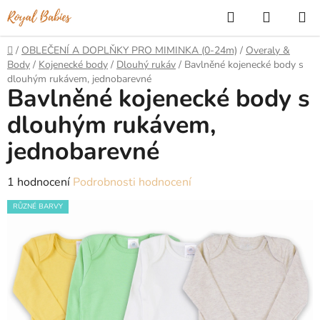
Přejít
Hledat
NÁKUP
na
KOŠÍK
obsah
Domů
/
OBLEČENÍ A DOPLŇKY PRO MIMINKA (0-24m)
/
Overaly &
Body
/
Kojenecké body
/
Dlouhý rukáv
/
Bavlněné kojenecké body s
dlouhým rukávem, jednobarevné
Bavlněné kojenecké body s
dlouhým rukávem,
jednobarevné
Průměrné
1 hodnocení
Podrobnosti hodnocení
hodnocení
RŮZNÉ BARVY
produktu
je
5,0
z
5
hvězdiček.