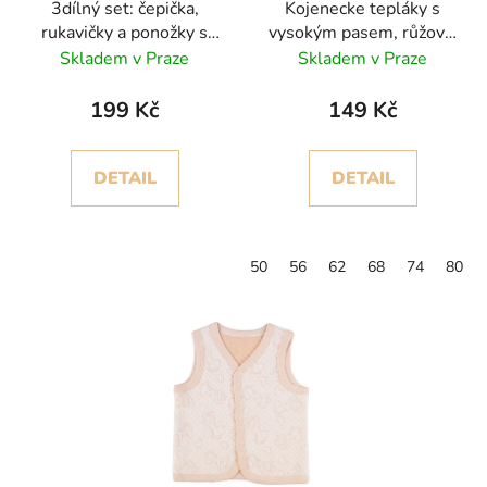
3dílný set: čepička,
Kojenecke tepláky s
rukavičky a ponožky s
vysokým pasem, růžová,
vysokým lemem
šedá, modrá
Skladem v Praze
Skladem v Praze
199 Kč
149 Kč
DETAIL
DETAIL
50
56
62
68
74
80