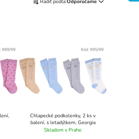
Radiť podľa:
Odporúčame
a
d
e
n
i
e
:
989/99
Kód:
995/99
p
r
o
d
u
k
t
o
lení,
Chlapecké podkolenky, 2 ks v
v
balení, s letadýlkem, Georgia
Skladom v Prahe