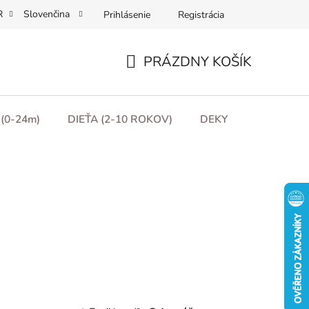
R
Slovenčina
Prihlásenie
Registrácia
Obchodní podmínky
Podmínky ochrany osobních údajů
Moj
PRÁZDNY KOŠÍK
NÁKUPNÝ
KOŠÍK
(0-24m)
DIEŤA (2-10 ROKOV)
DEKY
DARČEKO
R