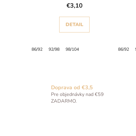
o
€3,10
v
DETAIL
86/92
92/98
98/104
86/92
Doprava od €3,5
Pre objednávky nad €59
ZADARMO.