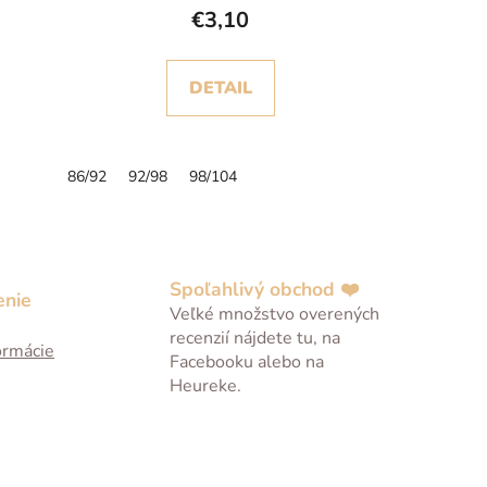
€3,10
DETAIL
86/92
92/98
98/104
Spoľahlivý obchod ❤️
enie
Veľké množstvo overených
recenzií nájdete tu, na
ormácie
Facebooku alebo na
Heureke.