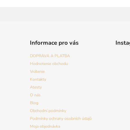
Z
á
Informace pro vás
Inst
p
ä
DOPRAVA A PLATBA
t
Hodnotenie obchodu
i
Vrátenie
e
Kontakty
Atesty
O nás
Blog
Obchodní podmínky
Podmínky ochrany osobních údajů
Moja objednávka