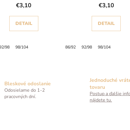
€3,10
€3,10
DETAIL
DETAIL
92/98
98/104
86/92
92/98
98/104
O
v
l
á
Jednoduché vrát
Bleskové odoslanie
d
tovaru
Odosielame do 1-2
a
Postup a ďalšie inf
pracovných dní.
c
nájdete tu.
i
e
p
r