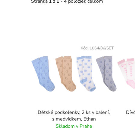
Stránka
1
z
1
-
4
položiek celkom
V
ý
Kód:
1064/86/SET
p
i
s
p
r
o
d
u
Dětské podkolenky, 2 ks v balení,
Dívč
s medvídkem, Ethan
k
Skladom v Prahe
t