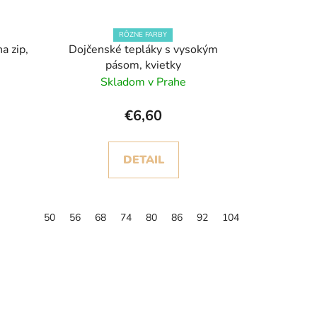
RÔZNE FARBY
a zip,
Dojčenské tepláky s vysokým
pásom, kvietky
Skladom v Prahe
€6,60
DETAIL
50
56
68
74
80
86
92
104