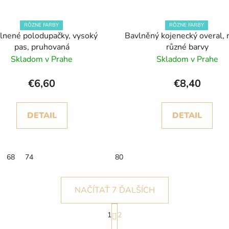
RÔZNE FARBY
RÔZNE FARBY
lnené polodupačky, vysoký
Bavlněný kojenecký overal, n
pas, pruhovaná
různé barvy
Skladom v Prahe
Skladom v Prahe
€6,60
€8,40
DETAIL
DETAIL
68
74
80
NAČÍTAŤ 7 ĎALŠÍCH
S
1
2
t
O
r