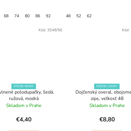
68
74
80
86
92
48
52
62
Kód:
3548/56
Kód:
RÔZNE FARBY
RÔZNE VZORY
vlnené polodupačky, šedá,
Dojčenský overal, obojsm
ružová, modrá
zips, veľkosť 48
Skladom v Prahe
Skladom v Prahe
€4,40
€8,80