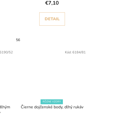
€7,10
DETAIL
56
6190/52
Kód:
6184/81
RÔZNE VZORY
 dlhým
Čierne dojčenské body, dlhý rukáv
y