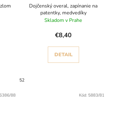
uzlom
Dojčenský overal, zapínanie na
patentky, medvedíky
Skladom v Prahe
€8,40
DETAIL
52
6386/88
Kód:
5883/81