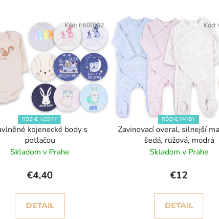
Kód:
6600/62
Kód:
RÔZNE VZORY
RÔZNE FARBY
vlněné kojenecké body s
Zavinovací overal, silnejší ma
potlačou
šedá, ružová, modrá
Skladom v Prahe
Skladom v Prahe
€4,40
€12
DETAIL
DETAIL