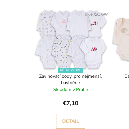
V
ý
Kód:
6645/50
p
i
s
p
r
o
d
RÔZNE VZORY
u
Zavinovací body, pro nejmenší,
Ba
bavlněné
k
Skladom v Prahe
t
o
€7,10
v
DETAIL