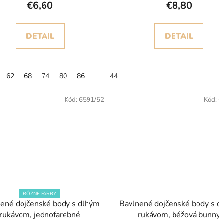
€6,60
€8,80
DETAIL
DETAIL
62
68
74
80
86
44
Kód:
6591/52
Kód:
RÔZNE FARBY
ené dojčenské body s dlhým
Bavlnené dojčenské body s
rukávom, jednofarebné
rukávom, béžová bunn