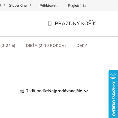
R
Slovenčina
Prihlásenie
Registrácia
Obchodní podmínky
Podmínky ochrany osobních údajů
Moj
PRÁZDNY KOŠÍK
NÁKUPNÝ
KOŠÍK
(0-24m)
DIEŤA (2-10 ROKOV)
DEKY
DARČEKO
R
Radiť podľa:
Najpredávanejšie
a
d
e
n