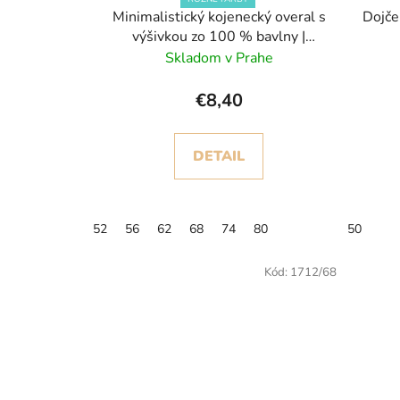
Minimalistický kojenecký overal s
Dojče
výšivkou zo 100 % bavlny |
Celozapínací
Skladom v Prahe
€8,40
DETAIL
52
56
62
68
74
80
50
Kód:
1712/68