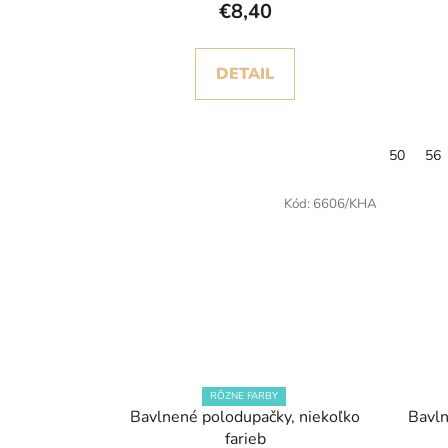
€8,40
DETAIL
50
56
Kód:
6606/KHA
RÔZNE FARBY
Bavlnené polodupačky, niekoľko
Bavln
farieb