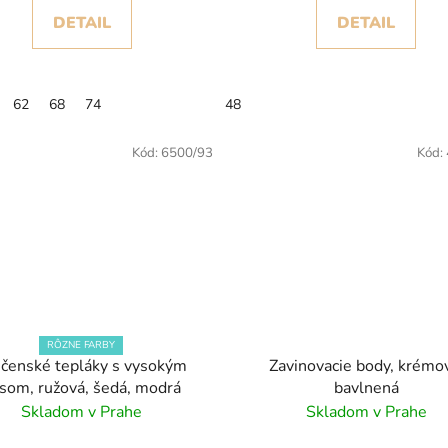
DETAIL
DETAIL
62
68
74
48
Kód:
6500/93
Kód:
RÔZNE FARBY
čenské tepláky s vysokým
Zavinovacie body, krémo
som, ružová, šedá, modrá
bavlnená
Skladom v Prahe
Skladom v Prahe