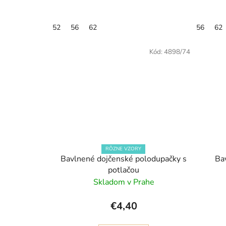
52
56
62
56
62
Kód:
4898/74
RÔZNE VZORY
Bavlnené dojčenské polodupačky s
Ba
potlačou
Skladom v Prahe
€4,40