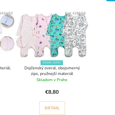
i
e
6434/63
Kód:
4286/56
p
r
o
d
u
k
t
o
RÔZNE VZORY
teriál,
Dojčenský overal, obojsmerný
v
zips, pružnejší materiál
Skladom v Prahe
€8,80
DETAIL