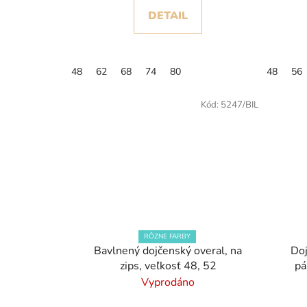
DETAIL
48
62
68
74
80
48
56
Kód:
5247/BIL
RÔZNE FARBY
Bavlnený dojčenský overal, na
Doj
zips, veľkosť 48, 52
pá
Vyprodáno