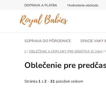
Prejsť
DOPRAVA A PLATBA
Hodnotenie obchodu
na
obsah
SÚPRAVA DO PÔRODNICE
SPACIE VAKY 
Domov
/
OBLEČENIE A DOPLNKY PRE BÁBÄTKÁ (0-24m)
/
Oblečenie pre predča
Stránka
1
z
2
-
31
položiek celkom