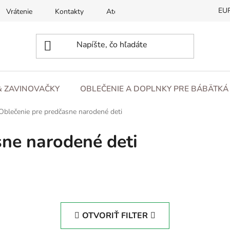
EU
Vrátenie
Kontakty
Atesty
O nás
Blog
& ZAVINOVAČKY
OBLEČENIE A DOPLNKY PRE BÁBÄTKÁ 
Oblečenie pre predčasne narodené deti
sne narodené deti
OTVORIŤ FILTER