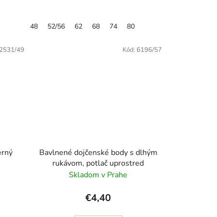
48
52/56
62
68
74
80
2531/49
Kód:
6196/57
erný
Bavlnené dojčenské body s dlhým
rukávom, potlač uprostred
Skladom v Prahe
€4,40