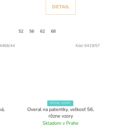
DETAIL
52
56
62
68
4466/44
Kód:
6419/57
RÔZNE VZORY
vá,
Overal na patentky, veľkosť 56,
rôzne vzory
Skladom v Prahe