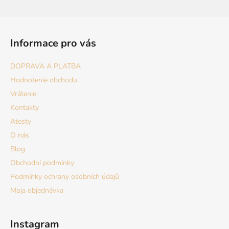
Z
á
Informace pro vás
p
ä
DOPRAVA A PLATBA
t
Hodnotenie obchodu
i
Vrátenie
e
Kontakty
Atesty
O nás
Blog
Obchodní podmínky
Podmínky ochrany osobních údajů
Moja objednávka
Instagram