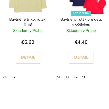
RÔZNE FARBY
Bavlněné triko, rolák,
Bavlnený rolák pre deti,
žlutá
s výšivkou
Skladom v Prahe
Skladom v Prahe
€6,60
€4,40
DETAIL
DETAIL
74
92
74
80
92
98