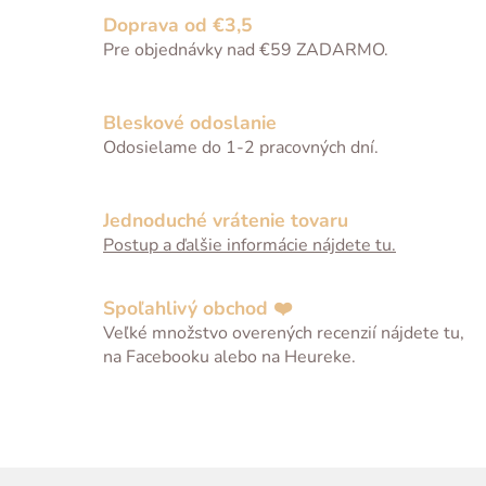
l
Doprava od €3,5
á
Pre objednávky nad €59 ZADARMO.
d
a
c
Bleskové odoslanie
i
Odosielame do 1-2 pracovných dní.
e
p
r
Jednoduché vrátenie tovaru
v
Postup a ďalšie informácie nájdete tu.
k
y
v
Spoľahlivý obchod ❤️
ý
Veľké množstvo overených recenzií nájdete tu,
p
na Facebooku alebo na Heureke.
i
s
u