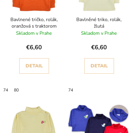
p
u
r
k
Bavlnené tričko, rolák,
Bavlněné triko, rolák,
o
t
oranžová s traktorom
žlutá
d
o
Skladom v Prahe
Skladom v Prahe
u
v
k
€6,60
€6,60
t
o
DETAIL
DETAIL
v
74
80
74