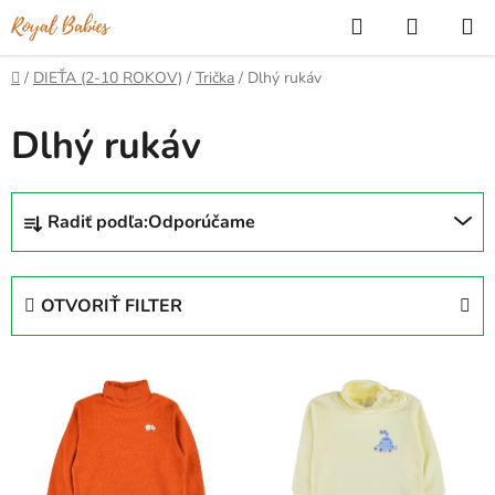
Prejsť
Hľadať
NÁKUP
na
KOŠÍK
obsah
Domov
/
DIEŤA (2-10 ROKOV)
/
Trička
/
Dlhý rukáv
Dlhý rukáv
R
Radiť podľa:
Odporúčame
a
d
e
OTVORIŤ FILTER
n
i
V
e
ý
p
p
r
i
o
s
d