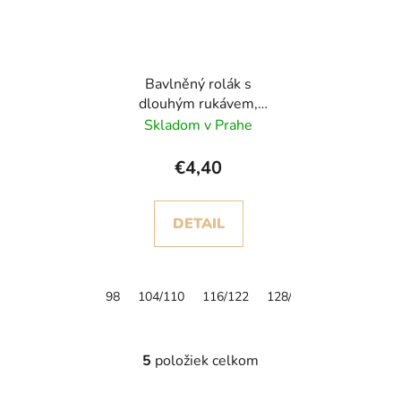
Bavlněný rolák s
dlouhým rukávem,
různé barvy
Skladom v Prahe
€4,40
DETAIL
98
104/110
116/122
128/134
5
položiek celkom
O
v