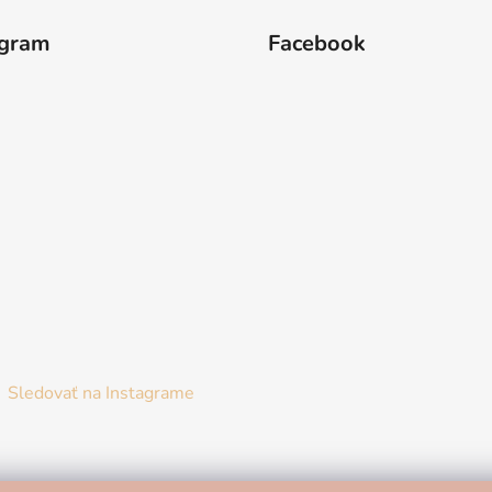
p
i
agram
Facebook
s
u
Sledovať na Instagrame