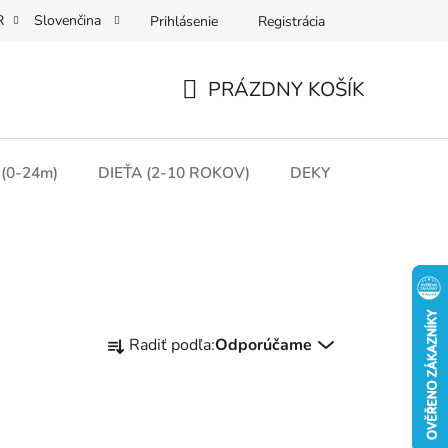
R
Slovenčina
Prihlásenie
Registrácia
Obchodní podmínky
Podmínky ochrany osobních údajů
Moj
PRÁZDNY KOŠÍK
NÁKUPNÝ
KOŠÍK
(0-24m)
DIEŤA (2-10 ROKOV)
DEKY
DARČEKO
R
Radiť podľa:
Odporúčame
a
d
e
n