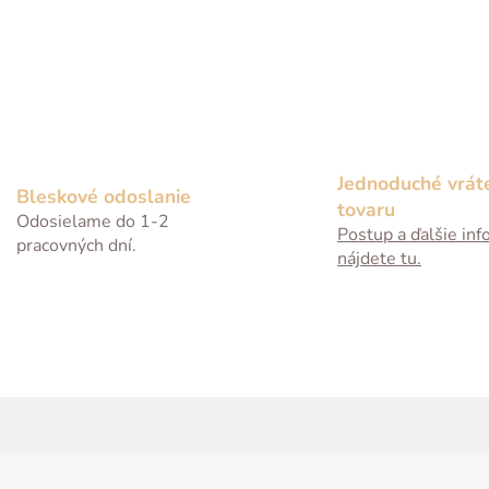
O
v
l
á
Jednoduché vrát
Bleskové odoslanie
d
tovaru
Odosielame do 1-2
a
Postup a ďalšie inf
pracovných dní.
c
nájdete tu.
i
e
p
r
v
k
y
v
ý