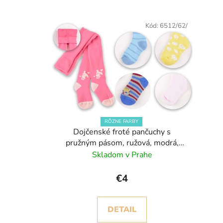
V
ý
Kód:
6512/62/
p
i
s
p
r
o
d
RÔZNE FARBY
u
Dojčenské froté pančuchy s
pružným pásom, ružová, modrá,
k
žltá
Skladom v Prahe
t
o
€4
v
DETAIL