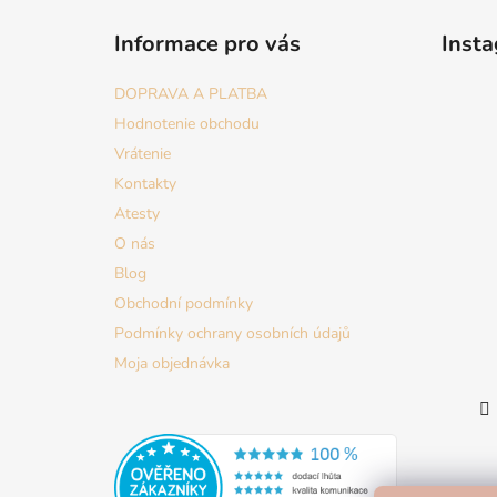
á
Informace pro vás
Inst
p
ä
DOPRAVA A PLATBA
t
Hodnotenie obchodu
i
Vrátenie
e
Kontakty
Atesty
O nás
Blog
Obchodní podmínky
Podmínky ochrany osobních údajů
Moja objednávka