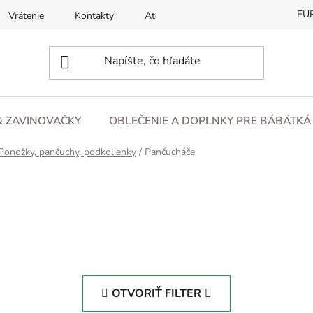
EU
Vrátenie
Kontakty
Atesty
O nás
Blog
& ZAVINOVAČKY
OBLEČENIE A DOPLNKY PRE BÁBÄTKÁ 
Ponožky, pančuchy, podkolienky
/
Pančucháče
OTVORIŤ FILTER