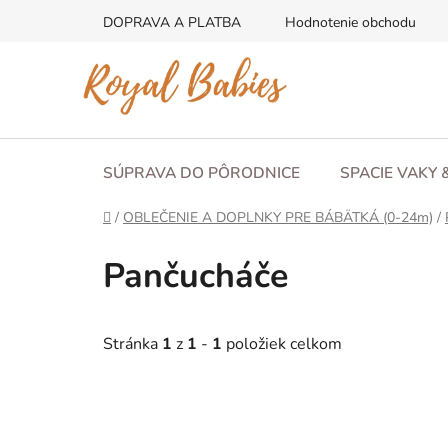
Prejsť
DOPRAVA A PLATBA
Hodnotenie obchodu
na
obsah
SÚPRAVA DO PÔRODNICE
SPACIE VAKY 
Domov
/
OBLEČENIE A DOPLNKY PRE BÁBÄTKÁ (0-24m)
/
Pančucháče
Stránka
1
z
1
-
1
položiek celkom