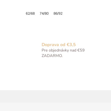
62/68
74/80
86/92
Doprava od €3,5
Pre objednávky nad €59
ZADARMO.
Z