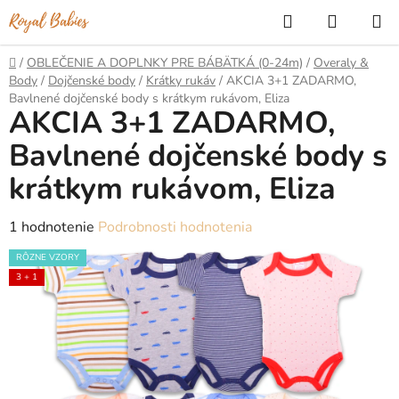
Prejsť
Hľadať
NÁKUP
na
KOŠÍK
obsah
Domov
/
OBLEČENIE A DOPLNKY PRE BÁBÄTKÁ (0-24m)
/
Overaly &
Body
/
Dojčenské body
/
Krátky rukáv
/
AKCIA 3+1 ZADARMO,
Bavlnené dojčenské body s krátkym rukávom, Eliza
AKCIA 3+1 ZADARMO,
Bavlnené dojčenské body s
krátkym rukávom, Eliza
Priemerné
1 hodnotenie
Podrobnosti hodnotenia
hodnotenie
RÔZNE VZORY
produktu
3 + 1
je
5,0
z
5
hviezdičiek.