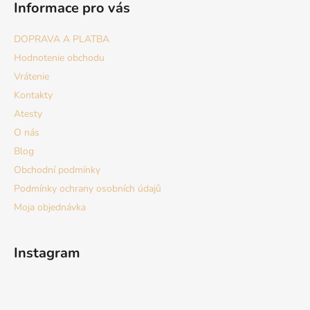
Informace pro vás
p
ä
DOPRAVA A PLATBA
t
Hodnotenie obchodu
i
Vrátenie
e
Kontakty
Atesty
O nás
Blog
Obchodní podmínky
Podmínky ochrany osobních údajů
Moja objednávka
Instagram