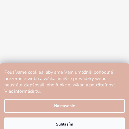
Používame cookies, aby sme Vám umožnili pohodlné
prezeranie webu a vďaka analýze prevádzky webu
neustále zlepšovali jeho funkcie, výkon a použiteľnosť.
Viac informácií
tu
.
Nastavenie
Súhlasím
Spoľahlivý obchod
Vytvoril Shoptet
❤️
✕