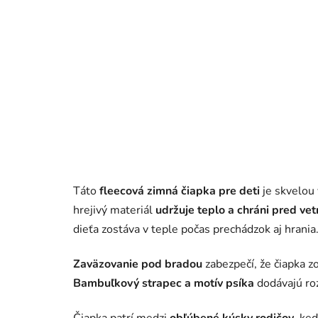
Táto
fleecová zimná čiapka pre deti
je skvelou
hrejivý materiál
udržuje teplo a chráni pred ve
dieťa zostáva v teple počas prechádzok aj hrania
Zaväzovanie pod bradou
zabezpečí, že čiapka z
Bambuľkový strapec a motív psíka
dodávajú roz