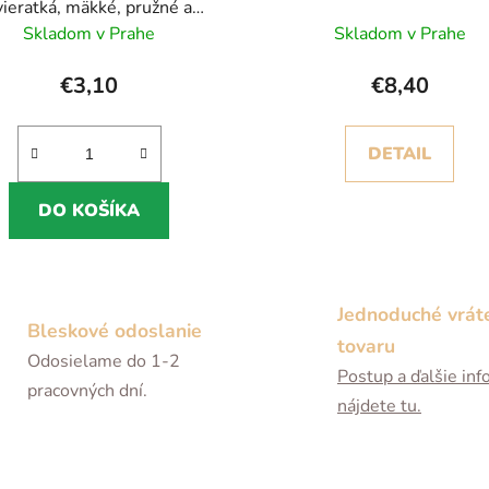
vieratká, mäkké, pružné a
ohodlné (0–9 mesiacov)
Skladom v Prahe
Skladom v Prahe
€3,10
€8,40
DETAIL
DO KOŠÍKA
Jednoduché vrát
Bleskové odoslanie
tovaru
Odosielame do 1-2
Postup a ďalšie inf
pracovných dní.
nájdete tu.