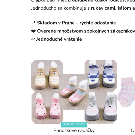
Čiapka patrí medzi
obľúbené kúsky rodičov
, ke
Jednoducho sa kombinuje s
rukavicami, šálom 
📍
Skladom v Prahe – rýchle odoslanie
❤️
Overené množstvom spokojných zákazníkov
↩️
Jednoduché vrátenie
Kód:
6711/LIS
RÔZNE VZORY
Ponožkové capáčky
D