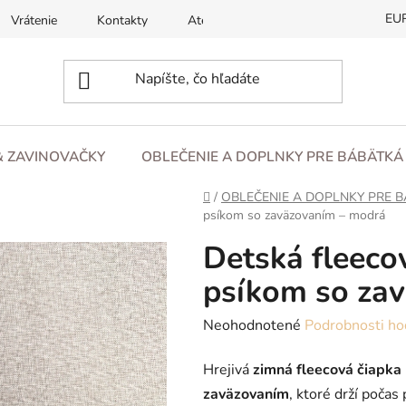
EU
Vrátenie
Kontakty
Atesty
O nás
Blog
& ZAVINOVAČKY
OBLEČENIE A DOPLNKY PRE BÁBÄTKÁ 
Domov
/
OBLEČENIE A DOPLNKY PRE B
psíkom so zaväzovaním – modrá
Detská fleeco
psíkom so za
Priemerné
Neohodnotené
Podrobnosti ho
hodnotenie
Hrejivá
zimná fleecová čiapka 
produktu
zaväzovaním
, ktoré drží počas
je