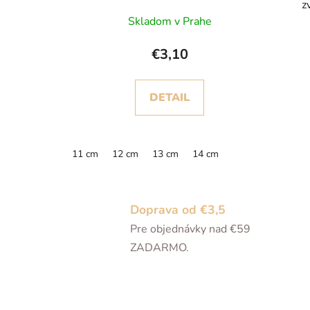
z
p
Skladom v Prahe
€3,10
DETAIL
11 cm
12 cm
13 cm
14 cm
Doprava od €3,5
Pre objednávky nad €59
ZADARMO.