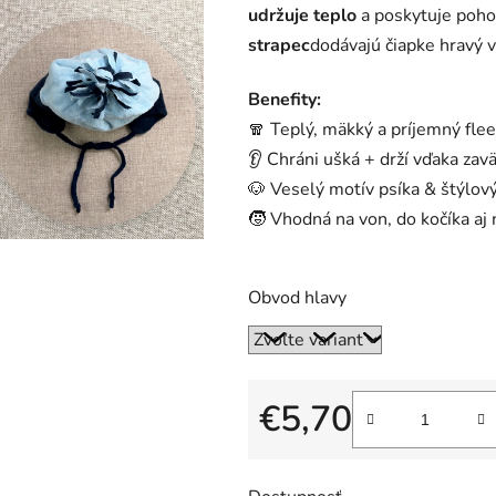
udržuje teplo
a poskytuje poho
0,0
strapec
dodávajú čiapke hravý v
z
5
Benefity:
hviezdičiek.
🧣 Teplý, mäkký a príjemný fle
👂 Chráni ušká + drží vďaka zav
🐶 Veselý motív psíka & štýlov
🧒 Vhodná na von, do kočíka aj 
Obvod hlavy
€5,70
Jednotková cena: