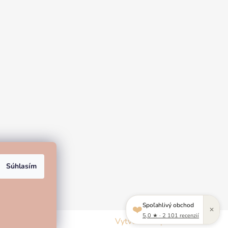
Súhlasím
Spoľahlivý obchod
❤️
✕
5,0 ★ · 2 101 recenzií
Vytvoril Shoptet