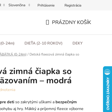
R
Slovenčina
Prihlásenie
Registrácia
Obchodní podmínky
Podmínky ochrany osobních údajů
Moj
PRÁZDNY KOŠÍK
NÁKUPNÝ
KOŠÍK
(0-24m)
DIEŤA (2-10 ROKOV)
DEKY
DARČEKO
ÁBÄTKÁ (0-24m)
/
Detská fleecová zimná čiapka so
vá zimná čiapka so
väzovaním – modrá
dnotenia
pre deti
so zakrytými uškami a
bezpečným
 pohybu aj hry. Mäkký a príjemný fleece výborne