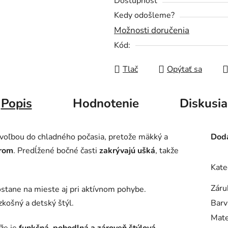
Dostupnosť
Kedy odošleme?
Možnosti doručenia
Kód:
Tlač
Opýtať sa
Popis
Hodnotenie
Diskusia
 voľbou do chladného počasia, pretože mäkký a
Doda
trom
. Predĺžené bočné časti
zakrývajú ušká
, takže
.
Kate
Záru
ostane na mieste aj pri aktívnom pohybe.
košný a detský štýl.
Barv
Mate