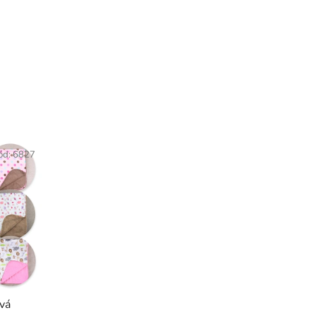
ód:
6827
vá