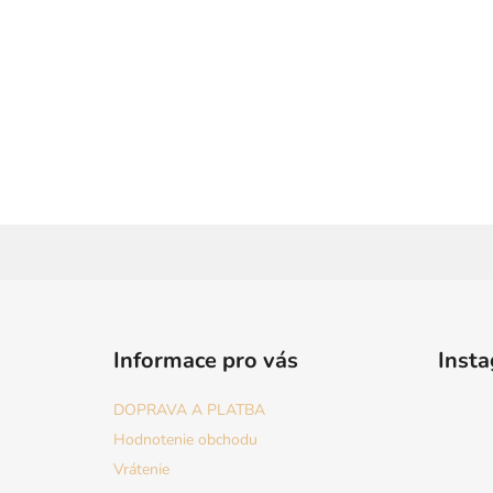
Z
á
Informace pro vás
Inst
p
ä
DOPRAVA A PLATBA
t
Hodnotenie obchodu
i
Vrátenie
e