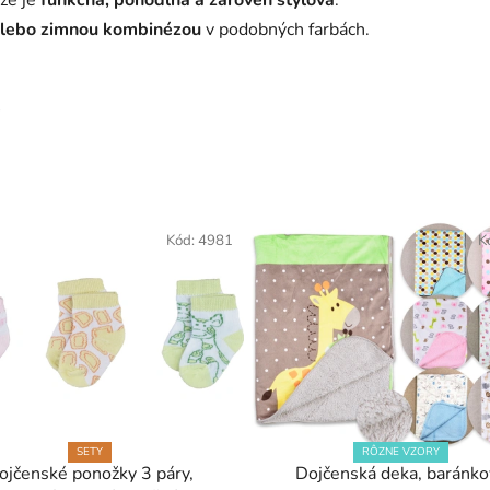
ďže je
funkčná, pohodlná a zároveň štýlová
.
alebo zimnou kombinézou
v podobných farbách.
Kód:
4981
K
SETY
RÔZNE VZORY
ojčenské ponožky 3 páry,
Dojčenská deka, baránko