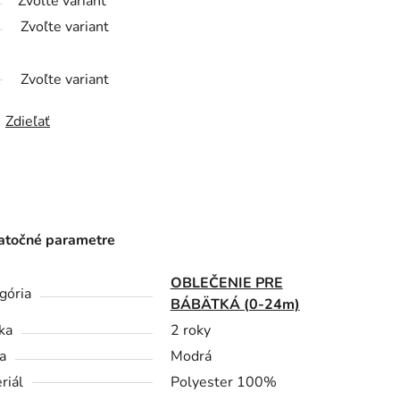
Zvoľte variant
Zvoľte variant
Zvoľte variant
Zdieľať
točné parametre
OBLEČENIE PRE
gória
BÁBÄTKÁ (0-24m)
ka
2 roky
a
Modrá
riál
Polyester 100%