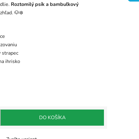
dlie.
Roztomilý psík a bambuľkový
zhľad. 🐶❄️
ece
äzovaniu
ý strapec
na ihrisko
DO KOŠÍKA