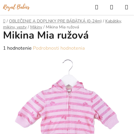
Prejsť
Hľadať
NÁKUP
na
KOŠÍK
obsah
Domov
/
OBLEČENIE A DOPLNKY PRE BÁBÄTKÁ (0-24m)
/
Kabátiky,
mikiny, vesty
/
Mikiny
/
Mikina Mia ružová
Mikina Mia ružová
Priemerné
1 hodnotenie
Podrobnosti hodnotenia
hodnotenie
produktu
je
5,0
z
5
hviezdičiek.