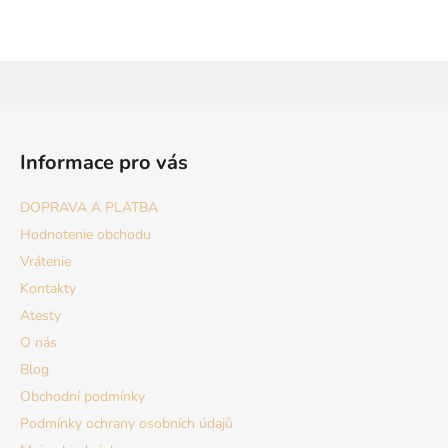
Z
á
Informace pro vás
p
ä
DOPRAVA A PLATBA
t
Hodnotenie obchodu
i
Vrátenie
e
Kontakty
Atesty
O nás
Blog
Obchodní podmínky
Podmínky ochrany osobních údajů