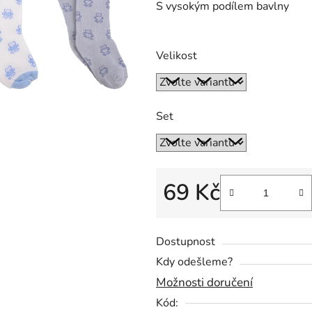
S vysokým podílem bavlny
0,0
z
5
Velikost
hvězdiček.
Set
69 Kč
Měrná cena:
Dostupnost
Kdy odešleme?
Možnosti doručení
Kód: