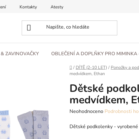
ení
Kontakty
Atesty
O nás
Blog
Obchod
L & ZAVINOVAČKY
OBLEČENÍ A DOPLŇKY PRO MIMINKA 
Domů
/
DÍTĚ (2-10 LET)
/
Ponožky a pod
medvídkem, Ethan
Dětské podkole
medvídkem, E
Průměrné
Neohodnoceno
Podrobnosti ho
hodnocení
Dětské podkolenky - vyrobené 
produktu
je