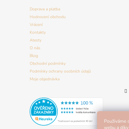
a
Doprava a platba
t
Hodnocení obchodu
í
Vrácení
Kontakty
Atesty
O nás
Blog
Obchodní podmínky
Podmínky ochrany osobních údajů
Moje objednávka
Používáme c
webu a díky