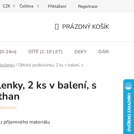
CZK
Čeština
Přihlášení
Registrace
ní podmínky
Podmínky ochrany osobních údajů
Moje obje
PRÁZDNÝ KOŠÍK
NÁKUPNÍ
KOŠÍK
(0-24m)
DÍTĚ (2-10 LET)
DEKY
DÁRKOVÉ POU
kolenky
/
Dětské podkolenky, 2 ks v balení, s
nky, 2 ks v balení, s
than
dnocení
z příjemného materiálu