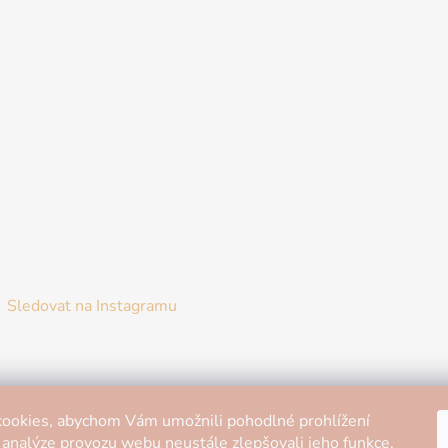
Sledovat na Instagramu
ookies, abychom Vám umožnili pohodlné prohlížení
 analýze provozu webu neustále zlepšovali jeho funkce,