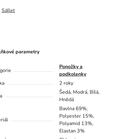
Sdílet
ňkové parametry
Ponožky a
gorie
podkolenky
ka
2 roky
Šedá, Modrá, Bílá,
a
Hnědá
Bavlna 69%,
Polyester 15%,
riál
Polyamid 13%,
Elastan 3%