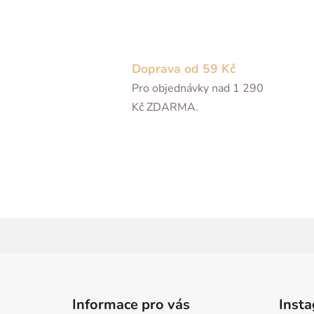
Doprava od 59 Kč
Pro objednávky nad 1 290
Kč ZDARMA.
Z
á
Informace pro vás
Inst
p