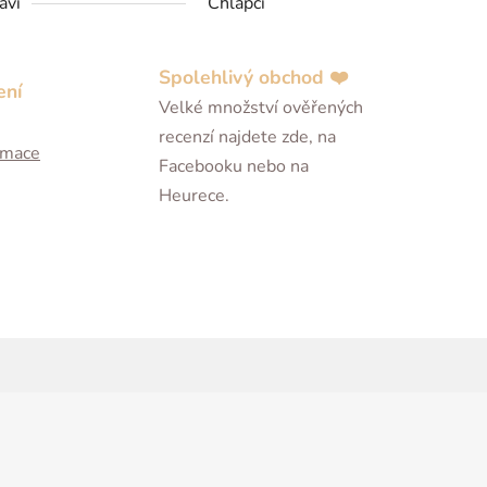
aví
Chlapci
Spolehlivý obchod ❤️
ení
Velké množství ověřených
recenzí najdete zde, na
ormace
Facebooku nebo na
Heurece.