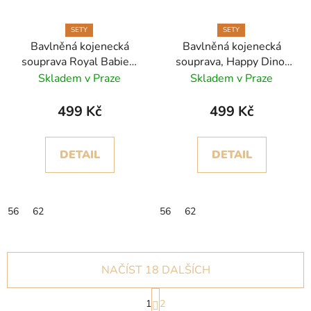
SETY
SETY
Bavlněná kojenecká
Bavlněná kojenecká
souprava Royal Babies,
souprava, Happy Dino,
Feed Me, tyrkysově-
set - 8ks
Skladem v Praze
Skladem v Praze
mátová a bílá, 8dílný set
499 Kč
499 Kč
DETAIL
DETAIL
56
62
56
62
NAČÍST 18 DALŠÍCH
S
1
2
t