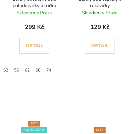
polodupačky a tričko
rukavičky
(různé motivy)
Skladem v Praze
Skladem v Praze
299 Kč
129 Kč
DETAIL
DETAIL
52
56
62
68
74
SETY
RŮZNÉ VZORY
SETY