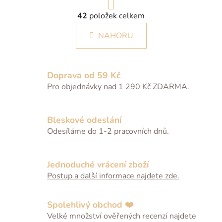
r
O
á
42
položek celkem
v
n
l
k
NAHORU
á
o
d
v
a
á
c
n
Doprava od 59 Kč
í
í
Pro objednávky nad 1 290 Kč ZDARMA.
p
r
v
Bleskové odeslání
k
Odesíláme do 1-2 pracovních dnů.
y
v
ý
Jednoduché vrácení zboží
p
Postup a další informace najdete zde.
i
s
u
Spolehlivý obchod ❤️
Velké množství ověřených recenzí najdete