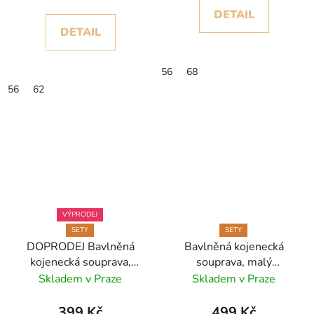
DETAIL
DETAIL
56
68
56
62
VÝPRODEJ
SETY
SETY
DOPRODEJ Bavlněná
Bavlněná kojenecká
kojenecká souprava,
souprava, malý
8dílná
námořník, set - 8ks
Skladem v Praze
Skladem v Praze
399 Kč
499 Kč