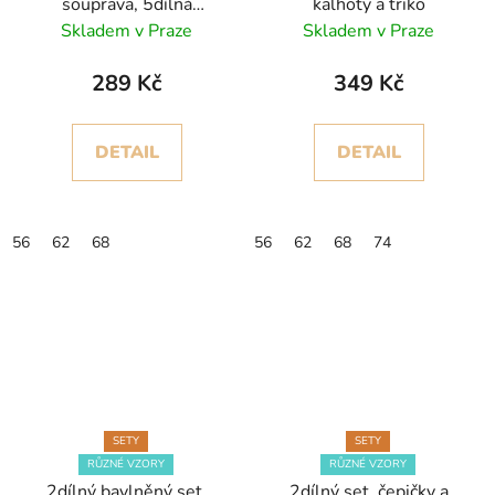
souprava, 5dílná
kalhoty a triko
souprava
Skladem v Praze
Skladem v Praze
289 Kč
349 Kč
DETAIL
DETAIL
56
62
68
56
62
68
74
SETY
SETY
RŮZNÉ VZORY
RŮZNÉ VZORY
2dílný bavlněný set,
2dílný set, čepičky a