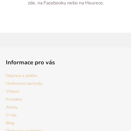
zde, na Facebooku nebo na Heurece.
Z
á
Informace pro vás
p
a
Doprava a platba
t
Hodnocení obchodu
í
Vrácení
Kontakty
Atesty
O nás
Blog
Obchodní podmínky