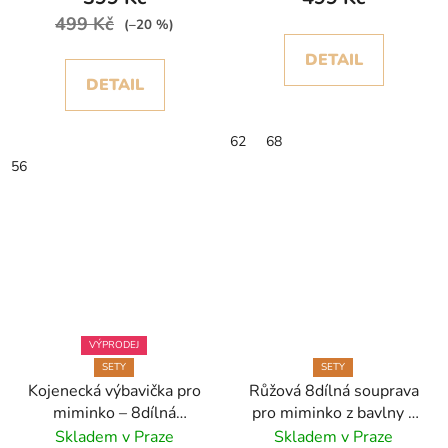
499 Kč
(–20 %)
DETAIL
DETAIL
62
68
56
VÝPRODEJ
SETY
SETY
Kojenecká výbavička pro
Růžová 8dílná souprava
miminko – 8dílná
pro miminko z bavlny –
bavlněná sada s
Medvídek
Skladem v Praze
Skladem v Praze