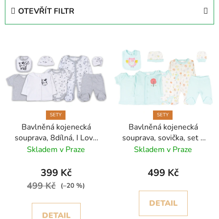
e
OTEVŘÍT FILTR
n
í
V
p
ý
r
p
o
i
d
s
u
p
k
r
t
SETY
SETY
Bavlněná kojenecká
Bavlněná kojenecká
o
ů
souprava, 8dílná, I Love
souprava, sovička, set -
d
Milk
8ks
Skladem v Praze
Skladem v Praze
u
k
399 Kč
499 Kč
t
499 Kč
(–20 %)
ů
DETAIL
DETAIL