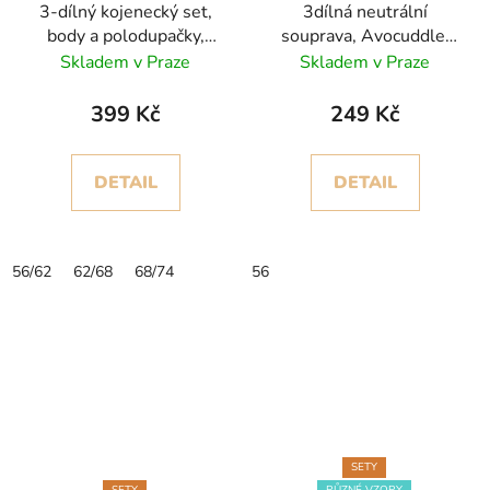
3-dílný kojenecký set,
3dílná neutrální
body a polodupačky,
souprava, Avocuddle,
plyšový kabátek
mátově zelená
Skladem v Praze
Skladem v Praze
399 Kč
249 Kč
DETAIL
DETAIL
56/62
62/68
68/74
56
SETY