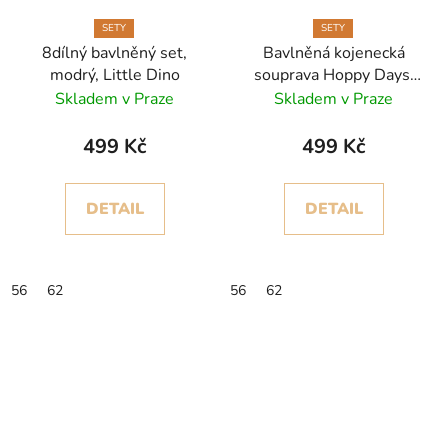
SETY
SETY
8dílný bavlněný set,
Bavlněná kojenecká
modrý, Little Dino
souprava Hoppy Days,
růžová, 8dílná se zajíčky,
Skladem v Praze
Skladem v Praze
značka Royal Babies
499 Kč
499 Kč
DETAIL
DETAIL
56
62
56
62