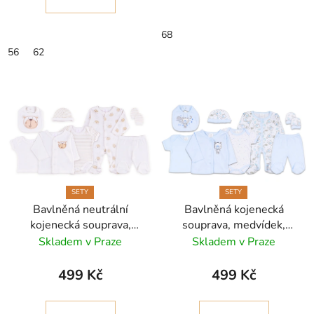
68
56
62
SETY
SETY
Bavlněná neutrální
Bavlněná kojenecká
kojenecká souprava,
souprava, medvídek,
Cutiebear, set - 8ks
sweetdreams, 8dílná
Skladem v Praze
Skladem v Praze
499 Kč
499 Kč