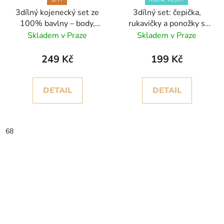
SETY
RŮZNÉ VZORY
3dílný kojenecký set ze
3dílný set: čepička,
100% bavlny – body,
rukavičky a ponožky s
overal a čepička
vysokým lemem
Skladem v Praze
Skladem v Praze
249 Kč
199 Kč
DETAIL
DETAIL
68