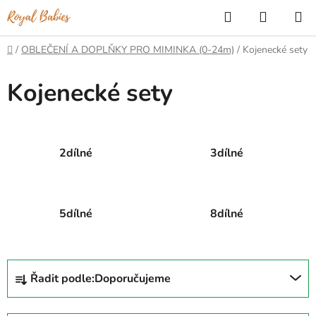
Přejít
Hledat
NÁKUP
na
KOŠÍK
obsah
Domů
/
OBLEČENÍ A DOPLŇKY PRO MIMINKA (0-24m)
/
Kojenecké sety
Kojenecké sety
2dílné
3dílné
5dílné
8dílné
Ř
Řadit podle:
Doporučujeme
a
z