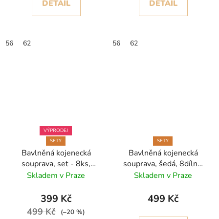
DETAIL
DETAIL
56
62
56
62
VÝPRODEJ
SETY
SETY
Bavlněná kojenecká
Bavlněná kojenecká
souprava, set - 8ks,
souprava, šedá, 8dílná,
krokodýl
malý gentleman
Skladem v Praze
Skladem v Praze
399 Kč
499 Kč
499 Kč
(–20 %)