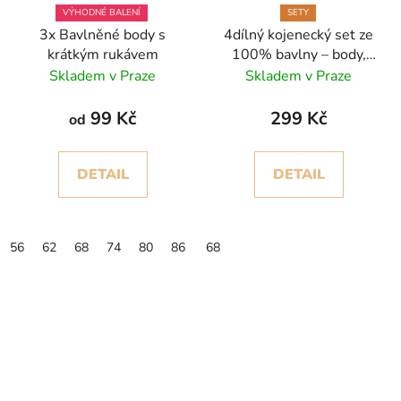
VÝHODNÉ BALENÍ
SETY
3x Bavlněné body s
4dílný kojenecký set ze
krátkým rukávem
100% bavlny – body,
kabátek, polodupačky a
Skladem v Praze
Skladem v Praze
bryndáček
99 Kč
299 Kč
od
DETAIL
DETAIL
56
62
68
74
80
86
92
68
98