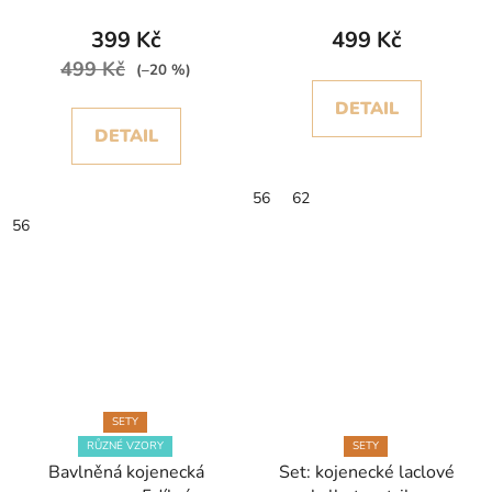
výšivkou, měkká a
pohodlná
399 Kč
499 Kč
499 Kč
(–20 %)
DETAIL
DETAIL
56
62
56
SETY
RŮZNÉ VZORY
SETY
Bavlněná kojenecká
Set: kojenecké laclové