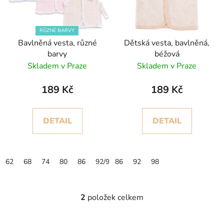
s
u
p
k
r
t
RŮZNÉ BARVY
Bavlněná vesta, různé
Dětská vesta, bavlněná,
o
ů
barvy
béžová
d
Skladem v Praze
Skladem v Praze
u
k
189 Kč
189 Kč
t
ů
DETAIL
DETAIL
62
68
74
80
86
92/98
86
92
98
2
položek celkem
O
v