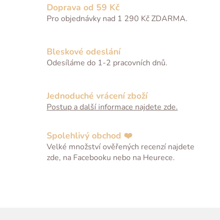
l
Doprava od 59 Kč
á
Pro objednávky nad 1 290 Kč ZDARMA.
d
a
c
Bleskové odeslání
í
Odesíláme do 1-2 pracovních dnů.
p
r
v
Jednoduché vrácení zboží
k
Postup a další informace najdete zde.
y
v
ý
Spolehlivý obchod ❤️
p
Velké množství ověřených recenzí najdete
i
zde, na Facebooku nebo na Heurece.
s
u