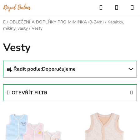
Přejít
Hledat
NÁKUP
na
KOŠÍK
obsah
Domů
/
OBLEČENÍ A DOPLŇKY PRO MIMINKA (0-24m)
/
Kabátky,
mikiny, vesty
/
Vesty
Vesty
Ř
Řadit podle:
Doporučujeme
a
z
e
OTEVŘÍT FILTR
n
í
V
p
ý
r
p
o
i
d