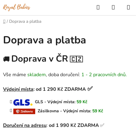
Přejít
Hledat
NÁKUP
na
KOŠÍK
obsah
Domů
/
Doprava a platba
Doprava a platba
Doprava v ČR
🚚
🇨🇿
Vše máme
skladem
, doba doručení:
1 - 2 pracovních dnů.
✅
Výdejní místa
: od 1 290 Kč ZDARMA
GLS - Výdejní místa:
59 Kč
Zásilkovna - Výdejní místa:
59 Kč
Doručení na adresu
:
od 1 990 Kč ZDARMA
✅