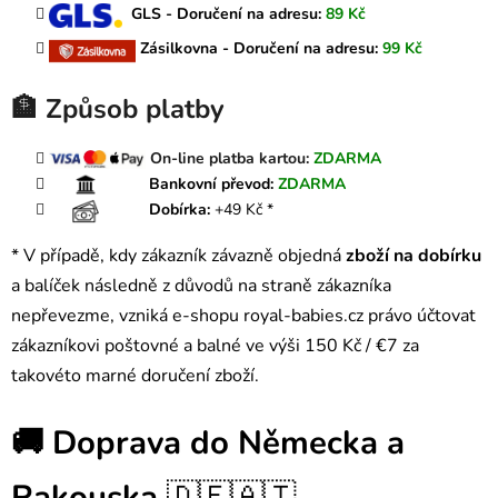
GLS - Doručení na adresu:
89
Kč
Zásilkovna - Doručení na adresu:
99 Kč
🏦 Způsob platby
On-line platba kartou:
ZDARMA
Bankovní převod:
ZDARMA
Dobírka:
+49 Kč *
* V případě, kdy zákazník závazně objedná
zboží na dobírku
a balíček následně z důvodů na straně zákazníka
nepřevezme, vzniká e-shopu
royal-babies.cz
právo účtovat
zákazníkovi poštovné a balné ve výši 150 Kč / €7 za
takovéto marné doručení zboží.
🚚 Doprava do Německa a
Rakouska
🇩🇪🇦🇹