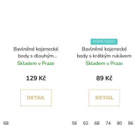
RŮZNÉ VZORY
Bavlněné kojenecké
Bavlněné kojenecké
body s dlouhým
body s krátkým rukávem
rukávem, mátově zelená
Skladem v Praze
Skladem v Praze
129 Kč
89 Kč
DETAIL
DETAIL
68
56
62
68
74
80
86