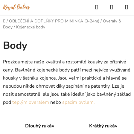
Přejít
Hledat
NÁKUP
na
KOŠÍK
obsah
Domů
/
OBLEČENÍ A DOPLŇKY PRO MIMINKA (0-24m)
/
Overaly &
Body
/
Kojenecké body
Body
Prozkoumejte naše kvalitní a roztomilé kousky za příznivé
ceny. Bavlněné kojenecké body patří mezi nejvíce využívané
kousky v šatníku kojence. Jsou velmi praktické a hlavně se
nebudou nikde ohrnovat díky zapínání na patentky. Lze je
nosit samostatně, ale jsou také ideální jako bavlněný základ
pod
teplým overalem
nebo
spacím pytlem.
Dlouhý rukáv
Krátký rukáv