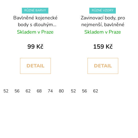
RŮZNÉ BARVY
RŮZNÉ VZORY
Bavlněné kojenecké
Zavinovací body, pro
body s dlouhým
nejmenší, bavlněné
rukávem, jednobarevné
Skladem v Praze
Skladem v Praze
99 Kč
159 Kč
DETAIL
DETAIL
52
56
62
68
74
80
52
56
62