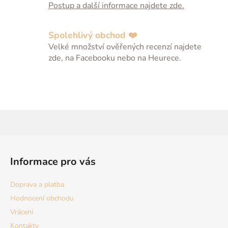
p
Postup a další informace najdete zde.
i
s
u
Spolehlivý obchod ❤️
Velké množství ověřených recenzí najdete
zde, na Facebooku nebo na Heurece.
Z
á
Informace pro vás
p
a
Doprava a platba
t
Hodnocení obchodu
í
Vrácení
Kontakty