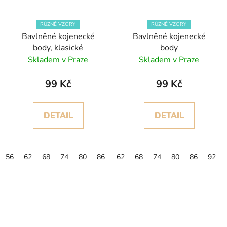
RŮZNÉ VZORY
RŮZNÉ VZORY
Bavlněné kojenecké
Bavlněné kojenecké
body, klasické
body
Skladem v Praze
Skladem v Praze
99 Kč
99 Kč
DETAIL
DETAIL
56
62
68
74
80
86
92
62
68
74
80
86
92