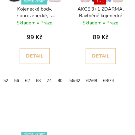
RŮZNÉ VZORY
3 + 1
Kojenecké body,
AKCE 3+1 ZDARMA,
sourozenecké, s
Bavlněné kojenecké
nápisem
body s krátkým rukávem
Skladem v Praze
Skladem v Praze
99 Kč
89 Kč
DETAIL
DETAIL
52
56
62
68
74
80
86
56/62
92
62/68
68/74
RŮZNÉ VZORY