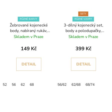
SETY
RŮZNÉ BARVY
RŮZNÉ VZORY
Žebrované kojenecké
3-dílný kojenecký set,
body, nabíraný rukáv,
body a polodupačky,
krémová, růžová, hnědá
plyšový kabátek
Skladem v Praze
Skladem v Praze
149 Kč
399 Kč
DETAIL
DETAIL
52
56
62
68
56/62
62/68
68/74