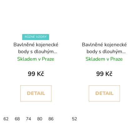
RŮZNÉ VZORY
Bavlněné kojenecké
Bavlněné kojenecké
body s dlouhým
body s dlouhým
rukávem
rukávem, béžová, bunny
Skladem v Praze
Skladem v Praze
99 Kč
99 Kč
DETAIL
DETAIL
62
68
74
80
86
52