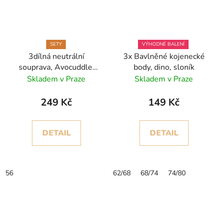
SETY
VÝHODNÉ BALENÍ
3dílná neutrální
3x Bavlněné kojenecké
souprava, Avocuddle,
body, dino, sloník
mátově zelená
Skladem v Praze
Skladem v Praze
249 Kč
149 Kč
DETAIL
DETAIL
56
62/68
68/74
74/80