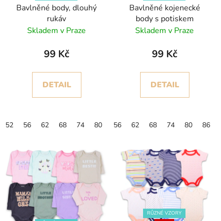
Bavlněné body, dlouhý
Bavlněné kojenecké
o
ů
rukáv
body s potiskem
d
Skladem v Praze
Skladem v Praze
u
k
99 Kč
99 Kč
t
ů
DETAIL
DETAIL
52
56
62
68
74
80
86
56
62
68
74
80
86
RŮZNÉ VZORY