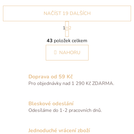
NAČÍST 19 DALŠÍCH
S
1
2
t
r
O
á
43
položek celkem
v
n
l
k
NAHORU
á
o
d
v
a
á
c
n
Doprava od 59 Kč
í
í
Pro objednávky nad 1 290 Kč ZDARMA.
p
r
v
Bleskové odeslání
k
Odesíláme do 1-2 pracovních dnů.
y
v
ý
Jednoduché vrácení zboží