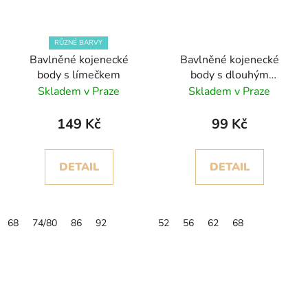
RŮZNÉ BARVY
Bavlněné kojenecké
Bavlněné kojenecké
body s límečkem
body s dlouhým
rukávem, potisk
Skladem v Praze
Skladem v Praze
uprostřed
149 Kč
99 Kč
DETAIL
DETAIL
68
74/80
86
92
52
56
62
68