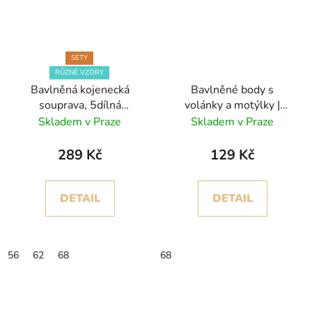
SETY
RŮZNÉ VZORY
Bavlněná kojenecká
Bavlněné body s
souprava, 5dílná
volánky a motýlky |
souprava
Pružný materiál
Skladem v Praze
Skladem v Praze
289 Kč
129 Kč
DETAIL
DETAIL
56
62
68
68