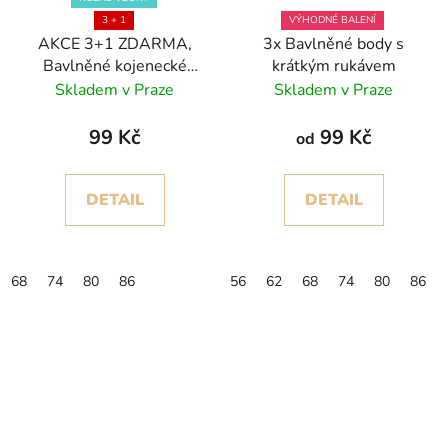
3 + 1
VÝHODNÉ BALENÍ
AKCE 3+1 ZDARMA,
3x Bavlněné body s
Bavlněné kojenecké
krátkým rukávem
body, dlouhý rukáv
Skladem v Praze
Skladem v Praze
99 Kč
99 Kč
od
DETAIL
DETAIL
68
74
80
86
56
62
68
74
80
86