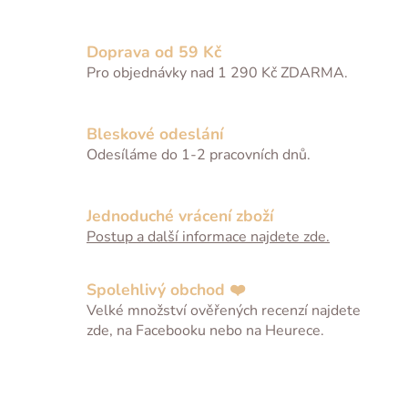
v
l
Doprava od 59 Kč
á
Pro objednávky nad 1 290 Kč ZDARMA.
d
a
c
Bleskové odeslání
í
Odesíláme do 1-2 pracovních dnů.
p
r
v
Jednoduché vrácení zboží
k
Postup a další informace najdete zde.
y
v
ý
Spolehlivý obchod ❤️
p
Velké množství ověřených recenzí najdete
i
zde, na Facebooku nebo na Heurece.
s
u