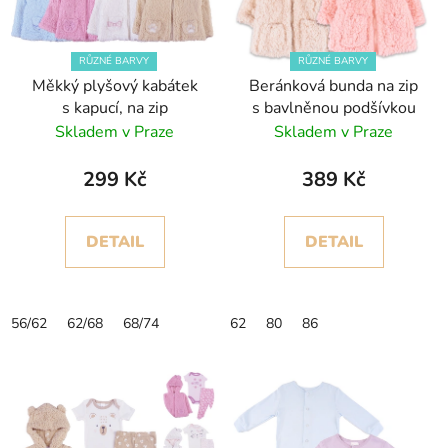
s
u
p
k
r
t
RŮZNÉ BARVY
RŮZNÉ BARVY
Měkký plyšový kabátek
Beránková bunda na zip
o
ů
s kapucí, na zip
s bavlněnou podšívkou
d
Skladem v Praze
Skladem v Praze
u
k
299 Kč
389 Kč
t
ů
DETAIL
DETAIL
56/62
62/68
68/74
62
80
86