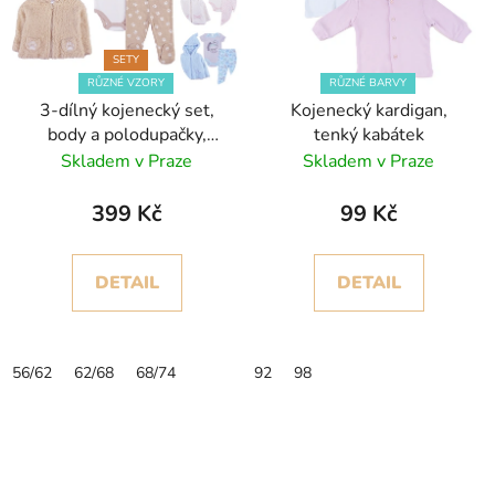
SETY
RŮZNÉ VZORY
RŮZNÉ BARVY
3-dílný kojenecký set,
Kojenecký kardigan,
body a polodupačky,
tenký kabátek
plyšový kabátek
Skladem v Praze
Skladem v Praze
399 Kč
99 Kč
DETAIL
DETAIL
56/62
62/68
68/74
92
98