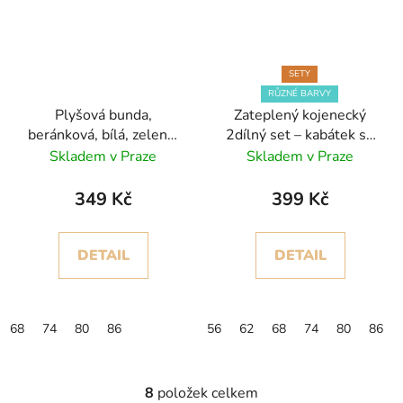
SETY
RŮZNÉ BARVY
Plyšová bunda,
Zateplený kojenecký
beránková, bílá, zelená,
2dílný set – kabátek se
růžová, hnědá
suchým zipem a tepláky
Skladem v Praze
Skladem v Praze
349 Kč
399 Kč
DETAIL
DETAIL
68
74
80
86
56
62
68
74
80
86
8
položek celkem
O