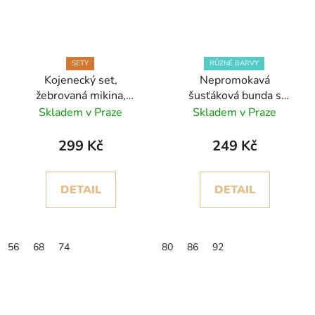
SETY
RŮZNÉ BARVY
Kojenecký set,
Nepromokavá
žebrovaná mikina,
šusťáková bunda s
polodupačky
kapucí a bavlněnou
Skladem v Praze
Skladem v Praze
podšívkou na jaro a
podzim
299 Kč
249 Kč
DETAIL
DETAIL
56
68
74
80
86
92