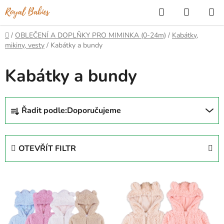
Přejít
Hledat
NÁKUP
na
KOŠÍK
obsah
Domů
/
OBLEČENÍ A DOPLŇKY PRO MIMINKA (0-24m)
/
Kabátky,
mikiny, vesty
/
Kabátky a bundy
Kabátky a bundy
Ř
Řadit podle:
Doporučujeme
a
z
e
OTEVŘÍT FILTR
n
í
V
p
ý
r
p
o
i
d