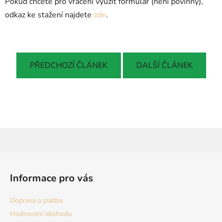
Pokud chcete pro vrácení využít formulář (není povinný),
odkaz ke stažení najdete
zde
.
PŘEDCHOZÍ ČLÁNEK
DALŠÍ ČLÁNEK
Z
á
Informace pro vás
p
a
Doprava a platba
t
Hodnocení obchodu