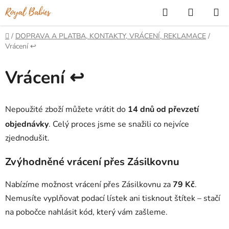
Přejít
Hledat
NÁKUP
na
KOŠÍK
obsah
Domů
/
DOPRAVA A PLATBA, KONTAKTY, VRÁCENÍ, REKLAMACE
/
Vrácení ↩️
Vrácení ↩️
Nepoužité zboží můžete vrátit do
14 dnů od převzetí
objednávky
. Celý proces jsme se snažili co nejvíce
zjednodušit.
Zvýhodněné vrácení přes Zásilkovnu
Nabízíme možnost vrácení přes Zásilkovnu za
79 Kč
.
Nemusíte vyplňovat podací lístek ani tisknout štítek – stačí
na pobočce nahlásit kód, který vám zašleme.