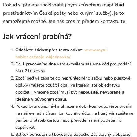
Pokud si přejete zboží vrátit jiným způsobem (například
prostřednictvím České pošty nebo kurýrní služby), je to
samozřejmě možné. Jen nás prosím předem kontaktujte.
Jak vrácení probíhá?
Odešlete žádost přes tento odkaz:
www.royal-
babies.cz/moje-objednavka/
Do
1 pracovního dne
vám e-mailem zašleme kód pro podání
přes Zásilkovnu.
Zboží pečlivě zabalte do neprůhledného sáčku nebo plastové
obálky (můžete použít i obal, ve kterém jste objednávku
obdrželi). Vracené zboží musí být
nepoužité, nevyprané a
ideálně v původním obalu
.
Pokud byla objednávka uhrazena
dobírkou
, odpovězte prosím
na náš e-mail s číslem bankovního účtu, na který vám zašleme
peníze. U plateb kartou nebo převodem není potřeba nic
doplňovat.
Balíček odneste na libovolnou pobočku Zásilkovny a obsluze