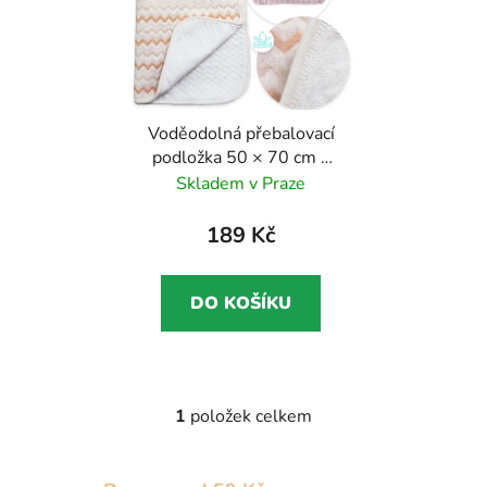
o
i
d
s
u
p
k
r
t
Voděodolná přebalovací
o
ů
podložka 50 × 70 cm –
d
bavlna, froté a
Skladem v Praze
u
nepropustná vrstva
k
189 Kč
t
ů
DO KOŠÍKU
1
položek celkem
O
v
l