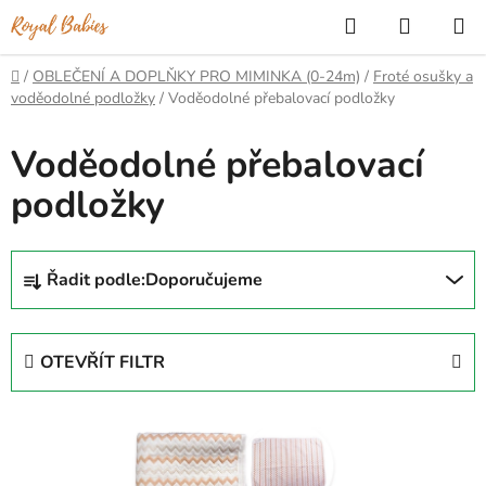
Přejít
Hledat
NÁKUP
na
KOŠÍK
obsah
Domů
/
OBLEČENÍ A DOPLŇKY PRO MIMINKA (0-24m)
/
Froté osušky a
voděodolné podložky
/
Voděodolné přebalovací podložky
Voděodolné přebalovací
podložky
Ř
Řadit podle:
Doporučujeme
a
z
e
OTEVŘÍT FILTR
n
í
V
p
ý
r
p