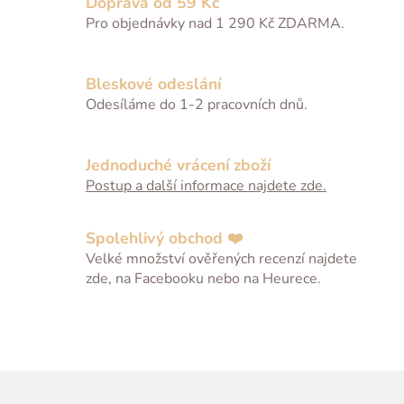
Doprava od 59 Kč
á
Pro objednávky nad 1 290 Kč ZDARMA.
d
a
c
Bleskové odeslání
í
Odesíláme do 1-2 pracovních dnů.
p
r
v
Jednoduché vrácení zboží
k
Postup a další informace najdete zde.
y
v
ý
Spolehlivý obchod ❤️
p
Velké množství ověřených recenzí najdete
i
zde, na Facebooku nebo na Heurece.
s
u