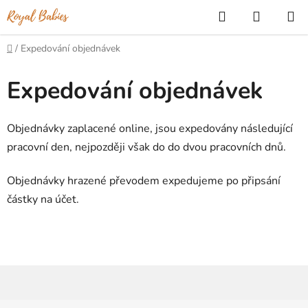
Přejít
Hledat
NÁKUP
na
KOŠÍK
obsah
Domů
/
Expedování objednávek
Expedování objednávek
Objednávky zaplacené online, jsou expedovány následující
pracovní den, nejpozději však do do dvou pracovních dnů.
Objednávky hrazené převodem expedujeme po připsání
částky na účet.
Z