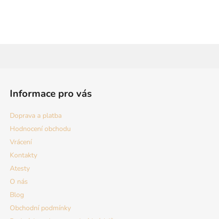
Z
á
Informace pro vás
p
a
Doprava a platba
t
Hodnocení obchodu
í
Vrácení
Kontakty
Atesty
O nás
Blog
Obchodní podmínky