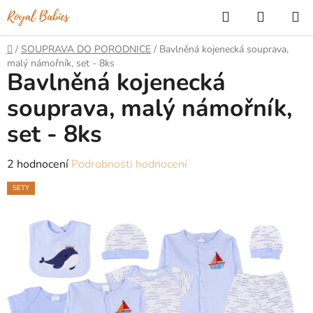
Přejít
Hledat
NÁKUP
na
KOŠÍK
obsah
Domů
/
SOUPRAVA DO PORODNICE
/
Bavlněná kojenecká souprava,
malý námořník, set - 8ks
Bavlněná kojenecká
souprava, malý námořník,
set - 8ks
Průměrné
2 hodnocení
Podrobnosti hodnocení
hodnocení
SETY
produktu
je
5,0
z
5
hvězdiček.