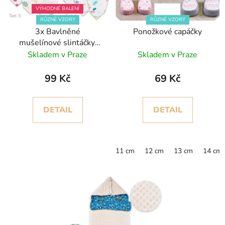
VÝHODNÉ BALENÍ
RŮZNÉ VZORY
RŮZNÉ VZORY
3x Bavlněné
Ponožkové capáčky
mušelínové slintáčky,
dvouvrstvé
Skladem v Praze
Skladem v Praze
99 Kč
69 Kč
DETAIL
DETAIL
11 cm
12 cm
13 cm
14 cm