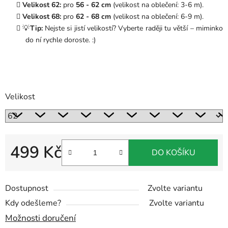
Velikost 62:
pro
56 - 62 cm
(velikost na oblečení: 3-6 m).
Velikost 68:
pro
62 - 68 cm
(velikost na oblečení: 6-9 m).
💡
Tip:
Nejste si jistí velikostí? Vyberte raději tu větší – miminko
do ní rychle doroste. :)
Velikost
499 Kč
DO KOŠÍKU
Měrná cena:
Dostupnost
Zvolte variantu
Kdy odešleme?
Zvolte variantu
Možnosti doručení