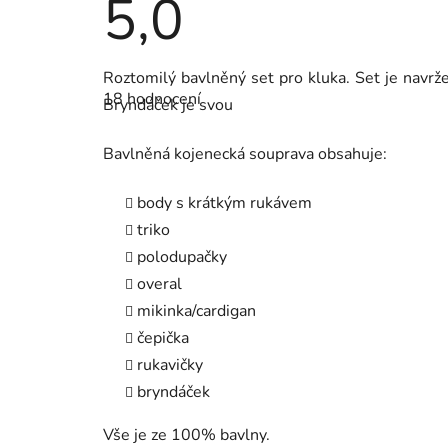
5,0
Průměrné
Roztomilý bavlněný set pro kluka. Set je navr
hodnocení
18 hodnocení
produktu
Bryndáček je svou
je
5,0
z
Bavlněná kojenecká souprava obsahuje:
5
hvězdiček.
body s krátkým rukávem
triko
polodupačky
overal
mikinka/cardigan
čepička
rukavičky
bryndáček
Vše je ze 100% bavlny.