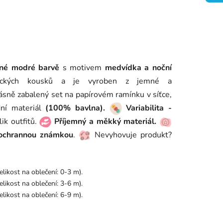
né modré barvě
s motivem
medvídka a noční
ických kousků a je vyroben z jemné a
rásně zabalený set na papírovém ramínku v síťce,
ní materiál
(100% bavlna).
Variabilita -
ik outfitů.
Příjemný a měkký materiál.
ochrannou známkou
.
Nevyhovuje produkt?
elikost na oblečení: 0-3 m).
elikost na oblečení: 3-6 m).
elikost na oblečení: 6-9 m).