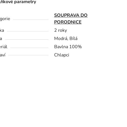
ňkové parametry
SOUPRAVA DO
gorie
PORODNICE
ka
2 roky
a
Modrá, Bílá
riál
Bavlna 100%
aví
Chlapci