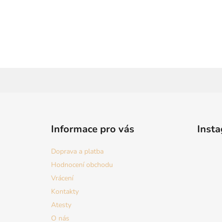
Z
á
Informace pro vás
Inst
p
a
Doprava a platba
t
Hodnocení obchodu
í
Vrácení
Kontakty
Atesty
O nás