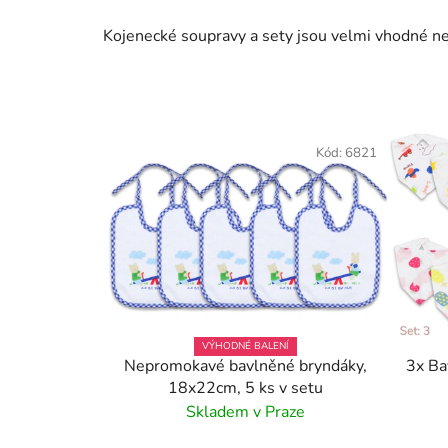
Kojenecké soupravy a sety jsou velmi vhodné neje
Kód:
6821
VÝHODNÉ BALENÍ
Nepromokavé bavlněné bryndáky,
3x Ba
18x22cm, 5 ks v setu
Skladem v Praze