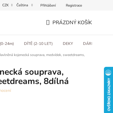
CZK
Čeština
Přihlášení
Registrace
ní podmínky
Podmínky ochrany osobních údajů
Moje obje
PRÁZDNÝ KOŠÍK
NÁKUPNÍ
KOŠÍK
(0-24m)
DÍTĚ (2-10 LET)
DEKY
DÁRKOVÉ POU
Bavlněná kojenecká souprava, medvídek, sweetdreams,
necká souprava,
etdreams, 8dílná
nocení