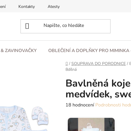
ení
Kontakty
Atesty
O nás
Blog
Obchod
L & ZAVINOVAČKY
OBLEČENÍ A DOPLŇKY PRO MIMINKA 
Domů
/
SOUPRAVA DO PORODNICE
/
8dílná
Bavlněná koje
medvídek, swe
Průměrné
18 hodnocení
Podrobnosti hod
hodnocení
produktu
je