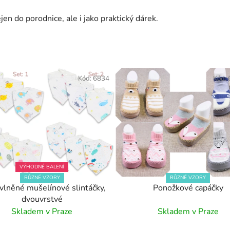
n do porodnice, ale i jako praktický dárek.
Kód:
6834
Kód:
VÝHODNÉ BALENÍ
RŮZNÉ VZORY
RŮZNÉ VZORY
vlněné mušelínové slintáčky,
Ponožkové capáčky
dvouvrstvé
Skladem v Praze
Skladem v Praze