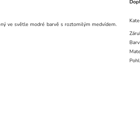
Dopl
Kate
žený ve světle modré barvě s roztomilým medvídem.
Záru
Barv
Mate
Pohl