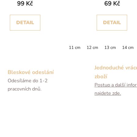
99 Kč
69 Kč
DETAIL
DETAIL
11 cm
12 cm
13 cm
14 cm
Jednoduché vrác
Bleskové odeslání
zboží
Odesíláme do 1-2
Postup a další inf
pracovních dnů.
najdete zde.