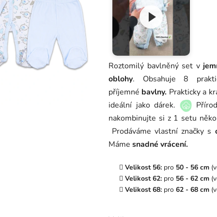
5,0
z
5
hvězdiček.
Roztomilý bavlněný set v
jem
oblohy
. Obsahuje 8 prakt
příjemné
bavlny.
Prakticky a k
ideální jako dárek.
Přírod
nakombinujte si z 1 setu někol
Prodáváme vlastní značky s
Máme
snadné vrácení.
Velikost 56:
pro
50 - 56 cm
(v
Velikost 62:
pro
56 - 62 cm
(v
Velikost 68:
pro
62 - 68 cm
(v