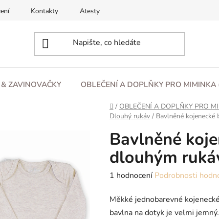
ení
Kontakty
Atesty
O nás
Blog
Obchod
L & ZAVINOVAČKY
OBLEČENÍ A DOPLŇKY PRO MIMINKA 
Domů
/
OBLEČENÍ A DOPLŇKY PRO MI
Dlouhý rukáv
/
Bavlněné kojenecké 
Bavlněné koje
dlouhým ruká
Průměrné
1 hodnocení
Podrobnosti hodn
hodnocení
Měkké jednobarevné kojenecké
produktu
bavlna na dotyk je velmi jemný
je