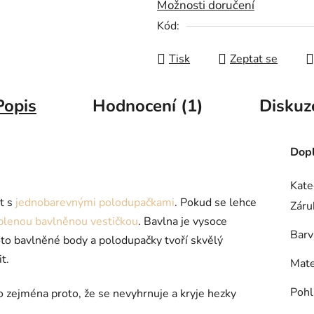
Možnosti doručení
Kód:
Tisk
Zeptat se
Popis
Hodnocení (1)
Diskuz
Dopl
Kate
t s
jednobarevnými polodupačkami
. Pokud se lehce
Záru
plenou bavlněnou vestičkou
. Bavlna je vysoce
Barv
oto bavlněné body a polodupačky tvoří skvělý
t.
Mate
Pohl
o zejména proto, že se nevyhrnuje a kryje hezky