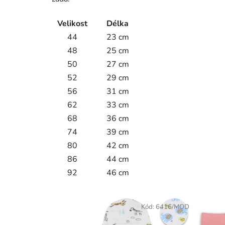
Velikost
Délka
44
23 cm
48
25 cm
50
27 cm
52
29 cm
56
31 cm
62
33 cm
68
36 cm
74
39 cm
80
42 cm
86
44 cm
92
46 cm
Kód:
6416/MOD