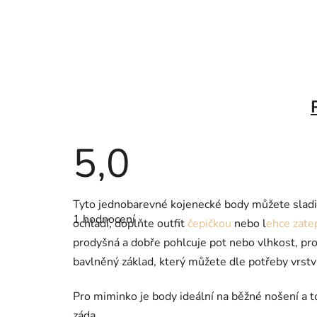
5,0
Průměrné
Tyto jednobarevné kojenecké body můžete sladi
hodnocení
1 hodnocení
produktu
ochladí, doplňte outfit
čepičkou
nebo l
ehce zate
je
prodyšná a dobře pohlcuje pot nebo vlhkost, pr
5,0
z
bavlněný základ, který můžete dle potřeby vrstvi
5
hvězdiček.
Pro miminko je body ideální na běžné nošení a t
záda.