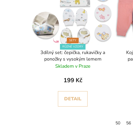
SETY
RŮZNÉ VZORY
3dílný set: čepička, rukavičky a
Ko
ponožky s vysokým lemem
pa
Skladem v Praze
199 Kč
DETAIL
50
56