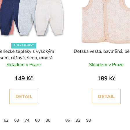
RŮZNÉ BARVY
jenecke tepláky s vysokým
Dětská vesta, bavlněná, b
sem, růžová, šedá, modrá
Skladem v Praze
Skladem v Praze
149 Kč
189 Kč
DETAIL
DETAIL
62
68
74
80
86
86
92
98