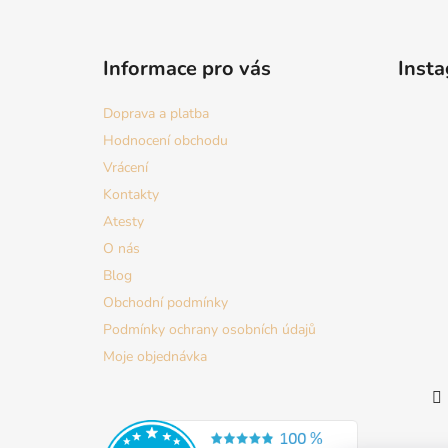
Z
á
Informace pro vás
Inst
p
a
Doprava a platba
t
Hodnocení obchodu
í
Vrácení
Kontakty
Atesty
O nás
Blog
Obchodní podmínky
Podmínky ochrany osobních údajů
Moje objednávka