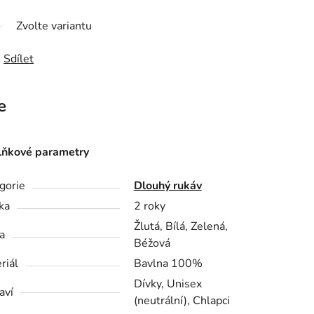
Zvolte variantu
Sdílet
e
ňkové parametry
gorie
Dlouhý rukáv
ka
2 roky
Žlutá, Bílá, Zelená,
a
Béžová
riál
Bavlna 100%
Dívky, Unisex
aví
(neutrální), Chlapci