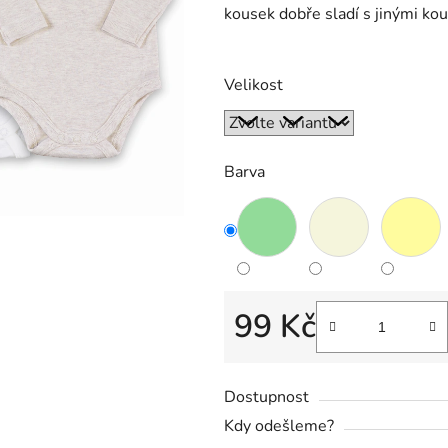
kousek dobře sladí s jinými kou
5,0
z
5
Velikost
hvězdiček.
Barva
99 Kč
Měrná cena:
Dostupnost
Kdy odešleme?