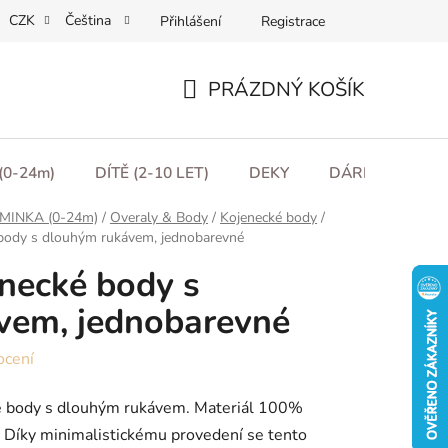
CZK
Čeština
Přihlášení
Registrace
ní podmínky
Podmínky ochrany osobních údajů
Moje obje
PRÁZDNÝ KOŠÍK
NÁKUPNÍ
KOŠÍK
(0-24m)
DÍTĚ (2-10 LET)
DEKY
DÁRKOVÉ POU
MINKA (0-24m)
/
Overaly & Body
/
Kojenecké body
/
body s dlouhým rukávem, jednobarevné
necké body s
vem, jednobarevné
ocení
 body s dlouhým rukávem. Materiál 100%
. Díky minimalistickému provedení se tento