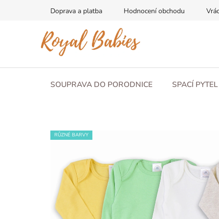
Přejít
Doprava a platba
Hodnocení obchodu
Vrác
na
obsah
SOUPRAVA DO PORODNICE
SPACÍ PYTE
RŮZNÉ BARVY