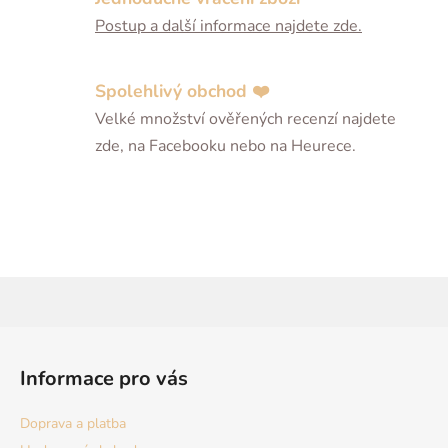
Postup a další informace najdete zde.
Spolehlivý obchod ❤️
Velké množství ověřených recenzí najdete
zde, na Facebooku nebo na Heurece.
Z
á
Informace pro vás
p
a
Doprava a platba
t