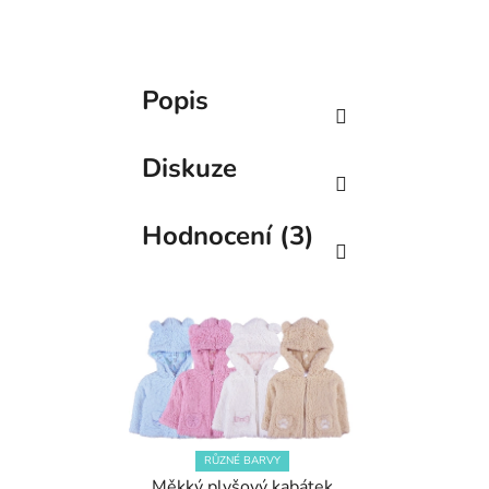
Popis
Diskuze
Hodnocení (3)
RŮZNÉ BARVY
Měkký plyšový kabátek