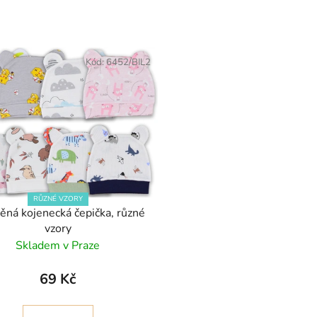
Kód:
6452/BIL2
RŮZNÉ VZORY
ěná kojenecká čepička, různé
vzory
Skladem v Praze
69 Kč