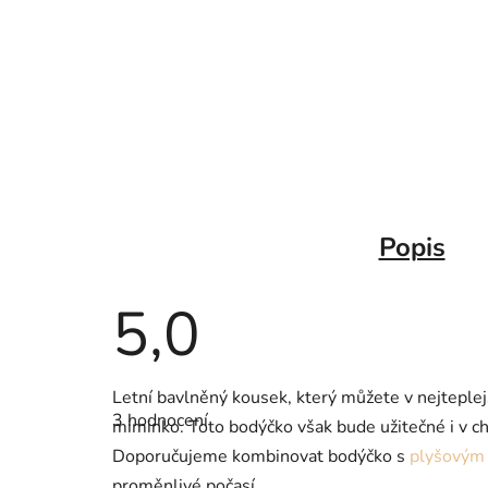
Popis
5,0
Průměrné
Letní bavlněný kousek, který můžete v nejteplej
hodnocení
3 hodnocení
produktu
miminko. Toto bodýčko však bude užitečné i v chl
je
Doporučujeme kombinovat bodýčko s
plyšovým
5,0
z
proměnlivé počasí.