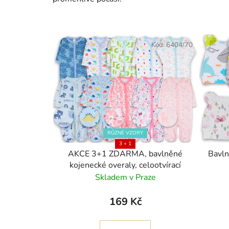
5
hvězdiček.
Kód:
6404/70
RŮZNÉ VZORY
3 + 1
AKCE 3+1 ZDARMA, bavlněné
Bavln
kojenecké overaly, celootvírací
Skladem v Praze
169 Kč