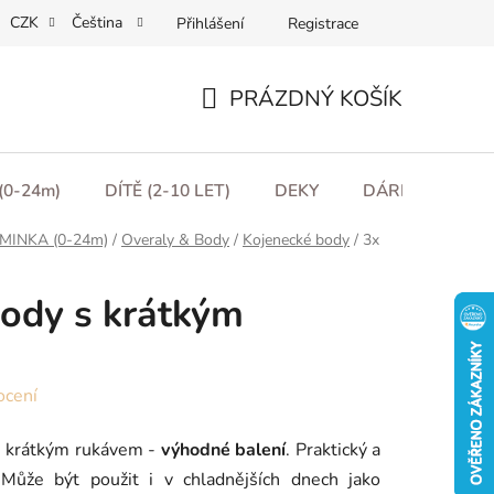
CZK
Čeština
Přihlášení
Registrace
ní podmínky
Podmínky ochrany osobních údajů
Moje obje
PRÁZDNÝ KOŠÍK
NÁKUPNÍ
KOŠÍK
(0-24m)
DÍTĚ (2-10 LET)
DEKY
DÁRKOVÉ POU
MINKA (0-24m)
/
Overaly & Body
/
Kojenecké body
/
3x
ody s krátkým
ocení
 krátkým rukávem -
výhodné balení
. Praktický a
 Může být použit i v chladnějších dnech jako