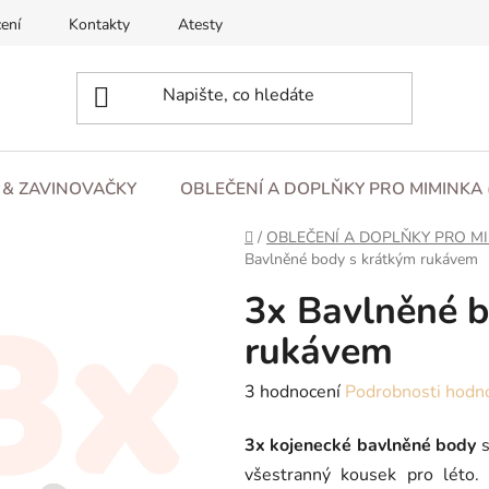
ení
Kontakty
Atesty
O nás
Blog
Obchod
L & ZAVINOVAČKY
OBLEČENÍ A DOPLŇKY PRO MIMINKA 
Domů
/
OBLEČENÍ A DOPLŇKY PRO MI
Bavlněné body s krátkým rukávem
3x Bavlněné b
rukávem
Průměrné
3 hodnocení
Podrobnosti hodn
hodnocení
3x kojenecké bavlněné body
s
produktu
všestranný kousek pro léto.
je