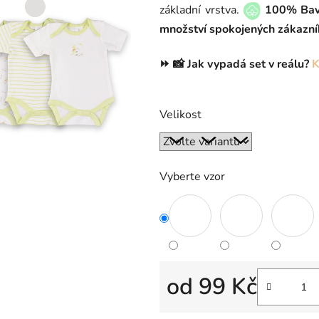
základní vrstva.
100% Bav
5,0
množství spokojených zákazní
z
5
⏩ 📸 Jak vypadá set v reálu?
K
hvězdiček.
Velikost
Vyberte vzor
od
99 Kč
Měrná cena: