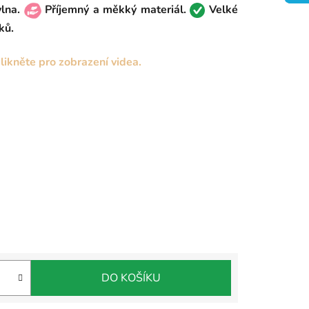
lna.
Příjemný a měkký materiál.
Velké
ků.
likněte pro zobrazení videa.
DO KOŠÍKU