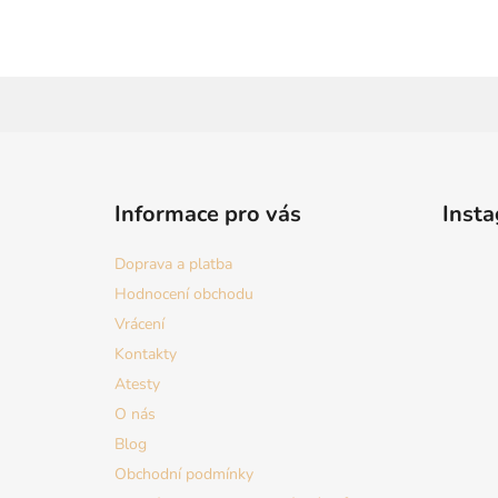
Z
á
Informace pro vás
Inst
p
a
Doprava a platba
t
Hodnocení obchodu
í
Vrácení
Kontakty
Atesty
O nás
Blog
Obchodní podmínky