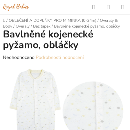
Přejít
Hledat
NÁKUP
na
KOŠÍK
obsah
Domů
/
OBLEČENÍ A DOPLŇKY PRO MIMINKA (0-24m)
/
Overaly &
Body
/
Overaly
/
Bez ťapek
/
Bavlněné kojenecké pyžamo, obláčky
Bavlněné kojenecké
pyžamo, obláčky
Průměrné
Neohodnoceno
Podrobnosti hodnocení
hodnocení
produktu
je
0,0
z
5
hvězdiček.