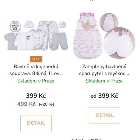
SETY
Bavlněná kojenecká
Zateplený bavlněný
souprava, 8dílná, I Love
spací pytel s myškou a
Milk
zajíčkem – TOG 2,
Skladem v Praze
Skladem v Praze
100% bavlna
399 Kč
399 Kč
od
499 Kč
(–20 %)
DETAIL
DETAIL