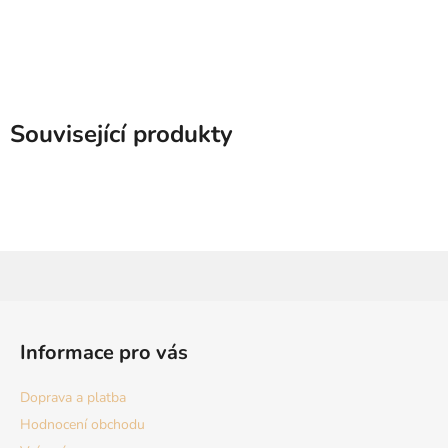
Související produkty
Z
á
Informace pro vás
p
a
Doprava a platba
t
Hodnocení obchodu
í