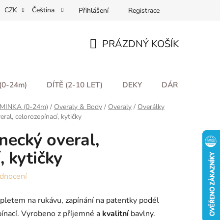
CZK
Čeština
Přihlášení
Registrace
ní podmínky
Podmínky ochrany osobních údajů
Moje obje
PRÁZDNÝ KOŠÍK
NÁKUPNÍ
KOŠÍK
(0-24m)
DÍTĚ (2-10 LET)
DEKY
DÁRKOVÉ POU
MINKA (0-24m)
/
Overaly & Body
/
Overaly
/
Overálky
ral, celorozepínací, kytičky
necký overal,
, kytičky
dnocení
pletem na rukávu, zapínání na patentky podél
pínací. Vyrobeno z příjemné a
kvalitní
bavlny.