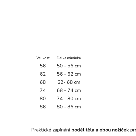
Velikost
Délka miminka
56
50 - 56 cm
62
56 - 62 cm
68
62- 68 cm
74
68 - 74 cm
80
74 - 80 cm
86
80 - 86 cm
Praktické zapínání
podél těla a obou nožiček
pro