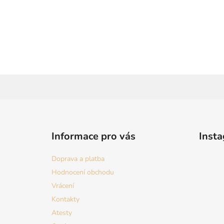
Z
á
Informace pro vás
Inst
p
a
Doprava a platba
t
Hodnocení obchodu
í
Vrácení
Kontakty
Atesty