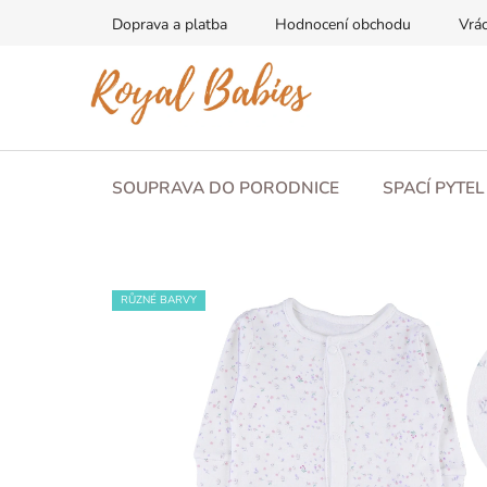
Přejít
Doprava a platba
Hodnocení obchodu
Vrác
na
obsah
SOUPRAVA DO PORODNICE
SPACÍ PYTE
RŮZNÉ BARVY