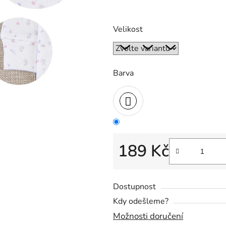
0,0
z
Velikost
5
hvězdiček.
Barva
189 Kč
Měrná cena:
Dostupnost
Kdy odešleme?
Možnosti doručení