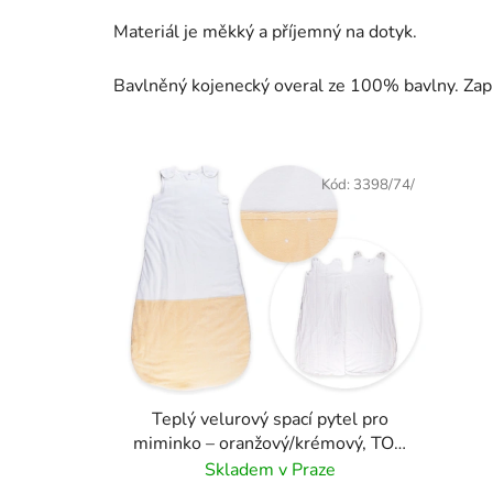
Materiál je měkký a příjemný na dotyk.
Bavlněný kojenecký overal ze 100% bavlny. Zapí
Kód:
3398/74/
Teplý velurový spací pytel pro
miminko – oranžový/krémový, TOG
3
Skladem v Praze