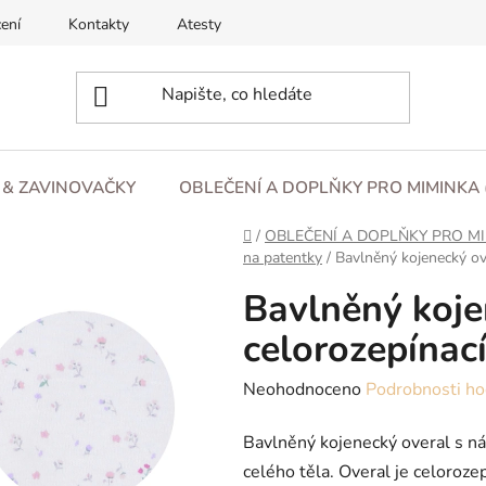
ení
Kontakty
Atesty
O nás
Blog
Obchod
L & ZAVINOVAČKY
OBLEČENÍ A DOPLŇKY PRO MIMINKA 
Domů
/
OBLEČENÍ A DOPLŇKY PRO MI
na patentky
/
Bavlněný kojenecký ove
Bavlněný koje
celorozepínací
Průměrné
Neohodnoceno
Podrobnosti ho
hodnocení
Bavlněný kojenecký overal s ná
produktu
celého těla. Overal je celoroze
je