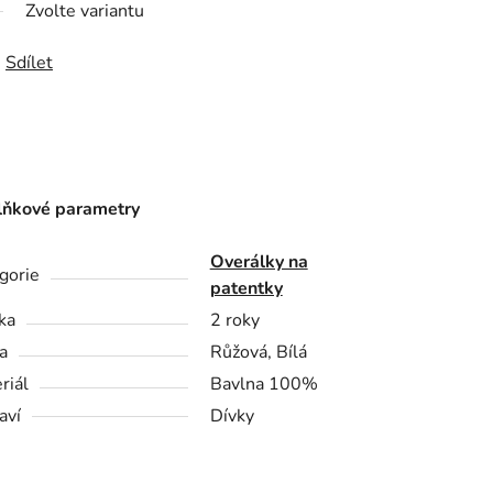
Zvolte variantu
Sdílet
ňkové parametry
Overálky na
gorie
patentky
ka
2 roky
a
Růžová, Bílá
riál
Bavlna 100%
aví
Dívky