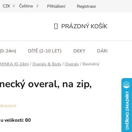
CZK
Čeština
Přihlášení
Registrace
ní podmínky
Podmínky ochrany osobních údajů
Moje obje
PRÁZDNÝ KOŠÍK
NÁKUPNÍ
KOŠÍK
(0-24m)
DÍTĚ (2-10 LET)
DEKY
DÁRKOVÉ POU
MINKA (0-24m)
/
Overaly & Body
/
Overaly
/
Bavlněný
ecký overal, na zip,
dnocení
u velikosti: 80