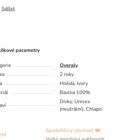
Sdílet
ňkové parametry
gorie
Overaly
ka
2 roky
a
Hnědá, Ivory
riál
Bavlna 100%
Dívky, Unisex
aví
(neutrální), Chlapci
Spolehlivý obchod ❤️
ení
Velké množství ověřených