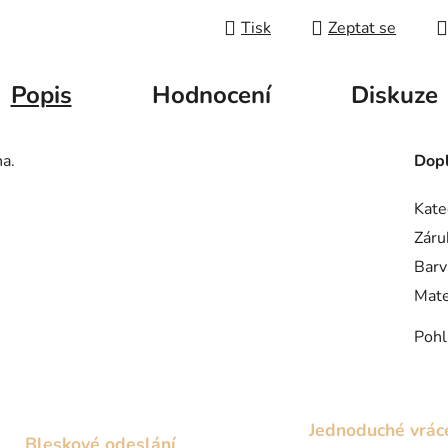
Tisk
Zeptat se
Popis
Hodnocení
Diskuze
na.
Dopl
Kate
Záru
Barv
Mate
Pohl
Jednoduché vrác
Bleskové odeslání