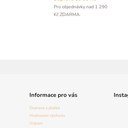
Pro objednávky nad 1 290
Kč ZDARMA.
Z
á
Informace pro vás
Inst
p
a
Doprava a platba
t
Hodnocení obchodu
í
Vrácení