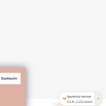
Souhlasím
Spolehlivý obchod
❤️
✕
5,0 ★ · 2 101 recenzí
Vytvořil Shoptet