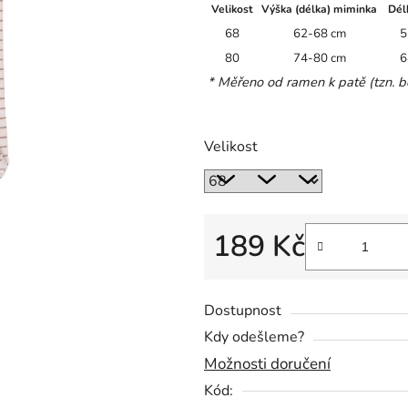
Velikost
Výška (délka) miminka
Dél
0,0
68
62-68 cm
5
z
80
74-80 cm
6
5
* Měřeno od ramen k patě (tzn. be
hvězdiček.
Velikost
189 Kč
Měrná cena:
Dostupnost
Kdy odešleme?
Možnosti doručení
Kód: