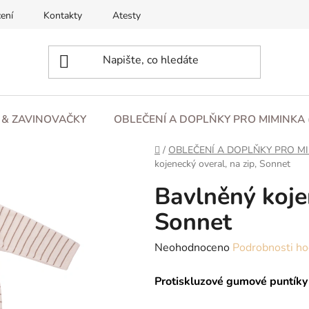
ení
Kontakty
Atesty
O nás
Blog
Obchod
L & ZAVINOVAČKY
OBLEČENÍ A DOPLŇKY PRO MIMINKA 
Domů
/
OBLEČENÍ A DOPLŇKY PRO MI
kojenecký overal, na zip, Sonnet
Bavlněný kojen
Sonnet
Průměrné
Neohodnoceno
Podrobnosti ho
hodnocení
Protiskluzové gumové puntíky 
produktu
je