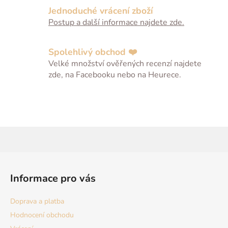
v
Jednoduché vrácení zboží
k
Postup a další informace najdete zde.
y
v
ý
Spolehlivý obchod ❤️
p
Velké množství ověřených recenzí najdete
i
zde, na Facebooku nebo na Heurece.
s
u
Z
á
Informace pro vás
p
a
Doprava a platba
t
Hodnocení obchodu
í