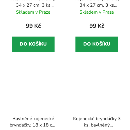
34 x 27 cm, 3 ks
34 x 27 cm, 3 ks
zavazovací, bavlněné,
zavazovací,
Skladem v Praze
Skladem v Praze
Oakley
nepromokavý, Finley
99 Kč
99 Kč
DO KOŠÍKU
DO KOŠÍKU
Bavlněné kojenecké
Kojenecké bryndáčky 3
bryndáčky, 18 x 18 cm,
ks, bavlněný