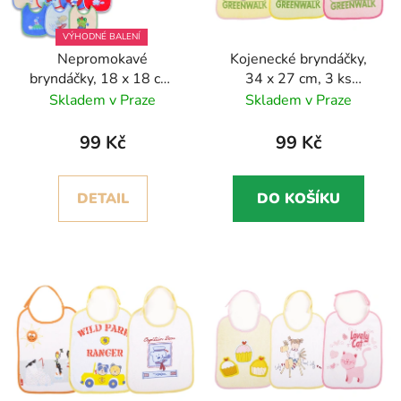
p
k
r
t
VÝHODNÉ BALENÍ
Nepromokavé
Kojenecké bryndáčky,
o
ů
bryndáčky, 18 x 18 cm,
34 x 27 cm, 3 ks
d
7 ks, zavazovací
zavazovací, bavlněné,
Skladem v Praze
Skladem v Praze
u
Greenwalk
k
99 Kč
99 Kč
t
ů
DETAIL
DO KOŠÍKU