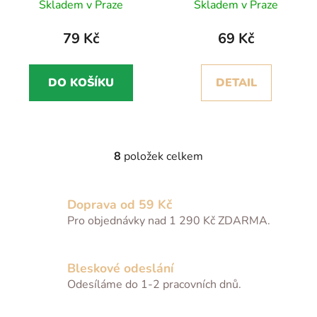
sada 3 ks,
nepromokavý, na suchý
Skladem v Praze
Skladem v Praze
nepromokavé,
zip
zavazovací
79 Kč
69 Kč
DO KOŠÍKU
DETAIL
8
položek celkem
O
v
l
Doprava od 59 Kč
á
Pro objednávky nad 1 290 Kč ZDARMA.
d
a
c
Bleskové odeslání
í
Odesíláme do 1-2 pracovních dnů.
p
r