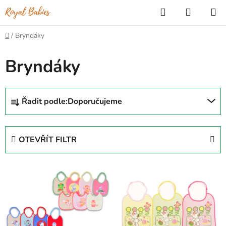
Přejít
Hledat
NÁKUP
na
KOŠÍK
obsah
Domů
/
Bryndáky
Bryndáky
Ř
Řadit podle:
Doporučujeme
a
z
e
OTEVŘÍT FILTR
n
í
V
p
ý
r
p
o
i
d
s
u