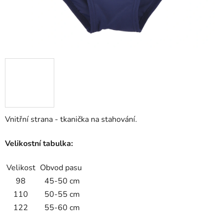
Vnitřní strana - tkanička na stahování.
Velikostní tabulka:
Velikost
Obvod pasu
98
45-50 cm
110
50-55 cm
122
55-60 cm