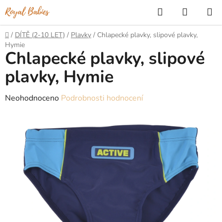
Přejít
Hledat
NÁKUP
na
KOŠÍK
obsah
Domů
/
DÍTĚ (2-10 LET)
/
Plavky
/
Chlapecké plavky, slipové plavky,
Hymie
Chlapecké plavky, slipové
plavky, Hymie
Průměrné
Neohodnoceno
Podrobnosti hodnocení
hodnocení
produktu
je
0,0
z
5
hvězdiček.