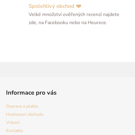
Spolehlivý obchod ❤️
Velké množství ověřených recenzí najdete
zde, na Facebooku nebo na Heurece.
Z
á
Informace pro vás
p
a
Doprava a platba
t
Hodnocení obchodu
í
Vrácení
Kontakty