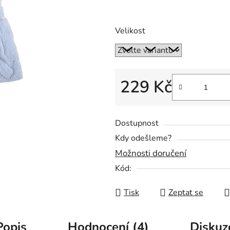
z
5
Velikost
hvězdiček.
229 Kč
Měrná cena:
Dostupnost
Kdy odešleme?
Možnosti doručení
Kód:
Tisk
Zeptat se
Popis
Hodnocení (4)
Diskuz