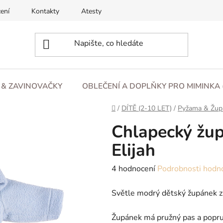
ení
Kontakty
Atesty
O nás
Blog
Obchod
L & ZAVINOVAČKY
OBLEČENÍ A DOPLŇKY PRO MIMINKA 
Domů
/
DÍTĚ (2-10 LET)
/
Pyžama & Žup
Chlapecký žup
Elijah
Průměrné
4 hodnocení
Podrobnosti hodn
hodnocení
Světle modrý dětský župánek z
produktu
je
Župánek má pružný pas a popru
5,0