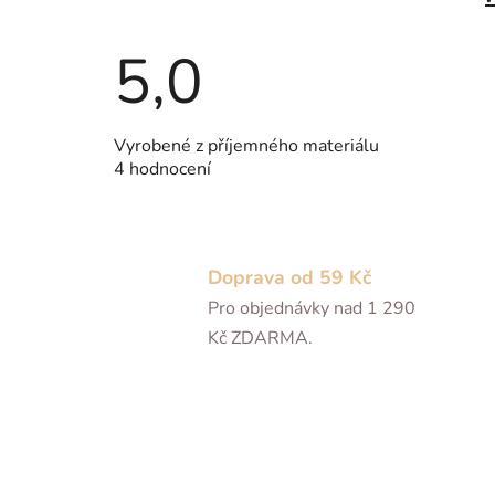
5,0
Průměrné
Vyrobené z příjemného materiálu
hodnocení
4 hodnocení
produktu
je
5,0
z
5
hvězdiček.
Doprava od 59 Kč
Pro objednávky nad 1 290
Kč ZDARMA.