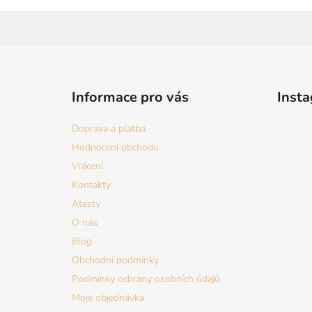
Z
á
Informace pro vás
Inst
p
a
Doprava a platba
t
Hodnocení obchodu
í
Vrácení
Kontakty
Atesty
O nás
Blog
Obchodní podmínky
Podmínky ochrany osobních údajů
Moje objednávka