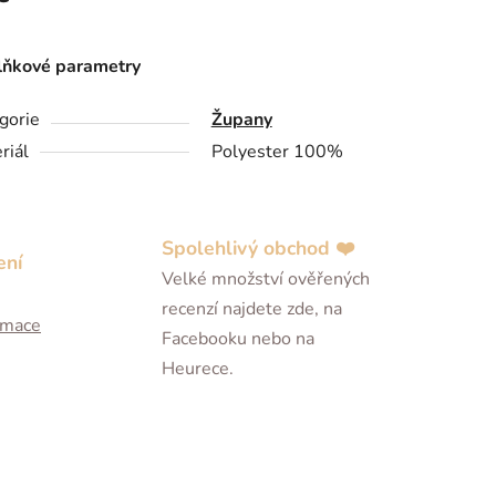
ňkové parametry
gorie
Župany
riál
Polyester 100%
Spolehlivý obchod ❤️
ení
Velké množství ověřených
recenzí najdete zde, na
ormace
Facebooku nebo na
Heurece.