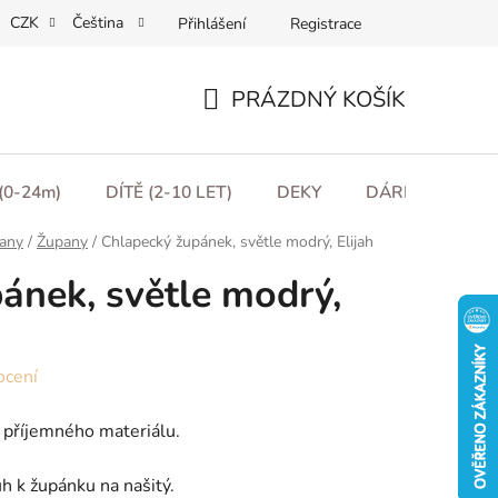
CZK
Čeština
Přihlášení
Registrace
ní podmínky
Podmínky ochrany osobních údajů
Moje obje
PRÁZDNÝ KOŠÍK
NÁKUPNÍ
KOŠÍK
(0-24m)
DÍTĚ (2-10 LET)
DEKY
DÁRKOVÉ POU
any
/
Župany
/
Chlapecký župánek, světle modrý, Elijah
ánek, světle modrý,
ocení
 příjemného materiálu.
h k župánku na našitý.