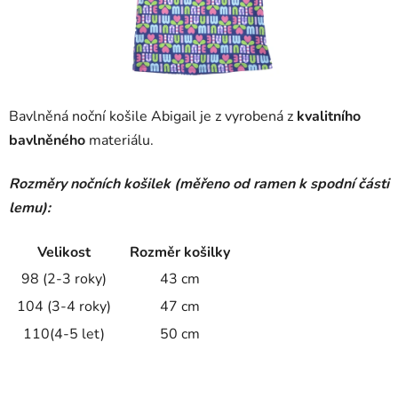
Bavlněná noční košile Abigail je z vyrobená z
kvalitního
bavlněného
materiálu.
Rozměry nočních košilek (měřeno od ramen k spodní části
lemu):
Velikost
Rozměr košilky
98 (2-3 roky)
43 cm
104 (3-4 roky)
47 cm
110(4-5 let)
50 cm