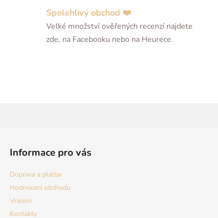
Spolehlivý obchod ❤️
Velké množství ověřených recenzí najdete
zde, na Facebooku nebo na Heurece.
Z
á
Informace pro vás
p
a
Doprava a platba
t
Hodnocení obchodu
í
Vrácení
Kontakty