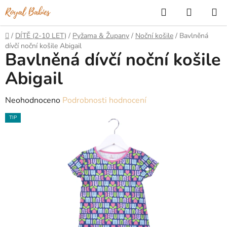
Přejít
Hledat
NÁKUP
na
KOŠÍK
obsah
Domů
/
DÍTĚ (2-10 LET)
/
Pyžama & Župany
/
Noční košile
/
Bavlněná
dívčí noční košile Abigail
Bavlněná dívčí noční košile
Abigail
Průměrné
Neohodnoceno
Podrobnosti hodnocení
hodnocení
TIP
produktu
je
0,0
z
5
hvězdiček.