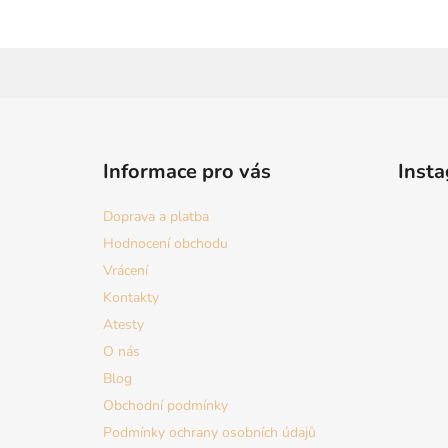
Z
á
Informace pro vás
Inst
p
a
Doprava a platba
t
Hodnocení obchodu
í
Vrácení
Kontakty
Atesty
O nás
Blog
Obchodní podmínky
Podmínky ochrany osobních údajů