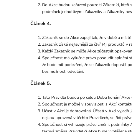
Do Akce budou zařazeni pouze ti Zákazníci, kteř
podmínek jednotlivými Zákazníky a Zákazníky nesp
Článek 4.
Zákazník se do Akce zapojí tak, že v době a míst
Zákazník
získá nejlevnější ze čtyř (4) produktů v
Každý Zákazník se může Akce zúčastnit opakovaně,
Společnost má výlučné právo posoudit splnění st
že bude mít podezření, že se Zákazník dopustil p
bez možnosti odvolání.
Článek 5.
Tato Pravidla budou po celou Dobu konání Akce
Společnost je možné v souvislosti s Akcí kontak
Účast v Akci je dobrovolná. Účastí v Akci vyjadřuj
nejsou upravená v těchto Pravidlech, se řídí práv
Společnost si vyhrazuje právo změnit podmínky Ak
taková změna Pravidel či Akce bude vyhlášena s