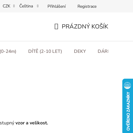
CZK
Čeština
Přihlášení
Registrace
ní podmínky
Podmínky ochrany osobních údajů
Moje obje
PRÁZDNÝ KOŠÍK
NÁKUPNÍ
KOŠÍK
(0-24m)
DÍTĚ (2-10 LET)
DEKY
DÁRKOVÉ POU
ostupný
vzor a velikost.