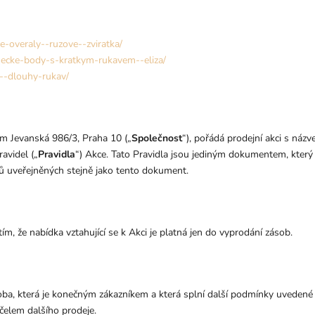
e-overaly--ruzove--zviratka/
necke-body-s-kratkym-rukavem--eliza/
--dlouhy-rukav/
m Jevanská 986/3, Praha 10 („
Společnost
“), pořádá prodejní akci s názv
avidel („
Pravidla
“) Akce. Tato Pravidla jsou jediným dokumentem, který
uveřejněných stejně jako tento dokument.
tím, že nabídka vztahující se k Akci je platná jen do vyprodání zásob.
oba, která je konečným zákazníkem a která splní další podmínky uvedené 
čelem dalšího prodeje.