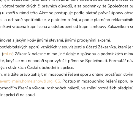
 včetně technických či právních důvodů, a za podmínky, že Společnost bu
) u zboží v rámci této Akce se postupuje podle platné právní úpravy obs
b., o ochraně spotřebitele, v platném znění, a podle platného reklamační
níkovi vrácena kupní cena a odstoupení od kupní smlouvy Zákazníkem se
novat s jakýmikoliv jinými slevami, jinými prodejními akcemi.
bitelských sporů vzniklých v souvislosti s účastí Zákazníka, který je f
 (
coi.cz
) Zákazník nalezne mimo jiné údaje o způsobu a podmínkách mimo
té, když se mu nepodaří spor vyřešit přímo se Společností. Formulář ná
vých stránkách České obchodní inspekce.
lem, má dále právo zahájit mimosoudní řešení sporu online prostřednic
fm?event=main.home.show&lng=CS
. Postup mimosoudního řešení sporu nen
rozhodčím řízení a výkonu rozhodčích nálezů, ve znění pozdějších předpis
nspekci či na soud.