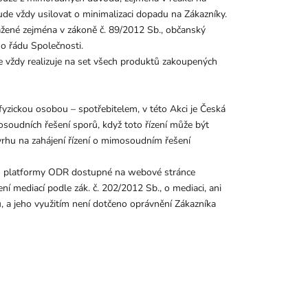
de vždy usilovat o minimalizaci dopadu na Zákazníky.
ažené zejména v zákoně č. 89/2012 Sb., občanský
ho řádu Společnosti.
 vždy realizuje na set všech produktů zakoupených
yzickou osobou – spotřebitelem, v této Akci je Česká
soudních řešení sporů, když toto řízení může být
vrhu na zahájení řízení o mimosoudním řešení
tvím platformy ODR dostupné na webové stránce
í mediací podle zák. č. 202/2012 Sb., o mediaci, ani
ů, a jeho využitím není dotčeno oprávnění Zákazníka