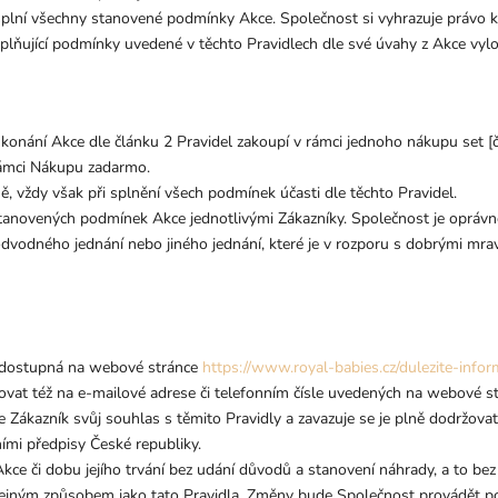
í splní všechny stanovené podmínky Akce. Společnost si vyhrazuje právo 
lňující podmínky uvedené v těchto Pravidlech dle své úvahy z Akce vylo
ě konání Akce dle článku 2 Pravidel
zakoupí v rámci jednoho nákupu set [
 rámci Nákupu zadarmo.
 vždy však při splnění všech podmínek účasti dle těchto Pravidel.
anovených podmínek Akce jednotlivými Zákazníky. Společnost je oprávně
odvodného jednání nebo jiného jednání, které je v rozporu s dobrými mrav
 dostupná na webové stránce
https://www.royal-babies.cz/dulezite-info
tovat též na e-mailové adrese či telefonním čísle uvedených na webové s
e Zákazník svůj souhlas s těmito Pravidly a zavazuje se je plně dodržovat. 
ními předpisy České republiky.
ce či dobu jejího trvání bez udání důvodů a stanovení náhrady, a to bez
tejným způsobem jako tato Pravidla. Změny bude Společnost provádět p