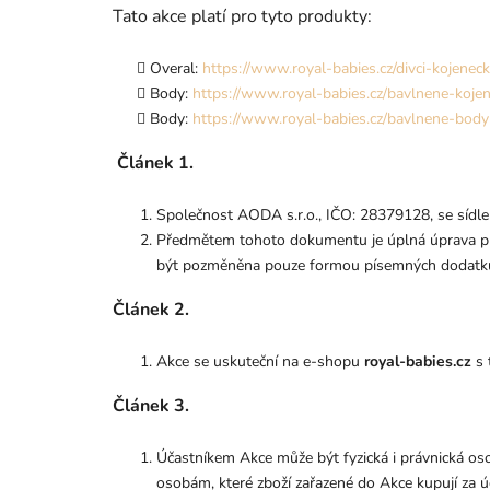
Tato akce platí pro tyto produkty:
Overal:
https://www.royal-babies.cz/divci-kojeneck
Body:
https://www.royal-babies.cz/bavlnene-koje
Body:
https://www.royal-babies.cz/bavlnene-body
Článek 1.
Společnost AODA s.r.o., IČO: 28379128, se sídle
Předmětem tohoto dokumentu je úplná úprava pr
být pozměněna pouze formou písemných dodatků 
Článek 2.
Akce se uskuteční na e-shopu
royal-babies.cz
s 
Článek 3.
Účastníkem Akce může být fyzická i právnická os
osobám, které zboží zařazené do Akce kupují za ú