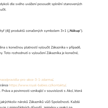
kdykoli dle svého uvážení posoudit splnění stanovených
učit.
čtyř (4)] produktů označených symbolem 3+1 („
Nákup
“).
na s konečnou platností vyloučit Zákazníka v případě,
y. Toto rozhodnutí o vyloučení Zákazníka je konečné,
rmace/pravidla-pro-akce-3-1-zdarma/
.
tránce
https://www.royal-babies.cz/kontakty/
.
Práva a povinnosti vznikající v souvislosti s Akcí, která
 jakýchkoliv nároků Zákazníků vůči Společnosti. Každá
ouze z mimořádných důvodů, zejména v reakci na