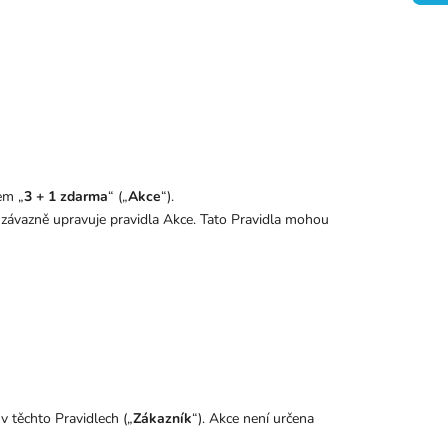
em „
3 + 1 zdarma
“ („
Akce
“).
 závazně upravuje pravidla Akce. Tato Pravidla mohou
v těchto Pravidlech
(„
Zákazník
“). Akce není
určena