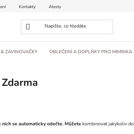
ení
Kontakty
Atesty
O nás
Blog
Obchod
L & ZAVINOVAČKY
OBLEČENÍ A DOPLŇKY PRO MIMINKA 
1 Zdarma
z nich se automaticky odečte.
Můžete
kombinovat jakýkoliv d