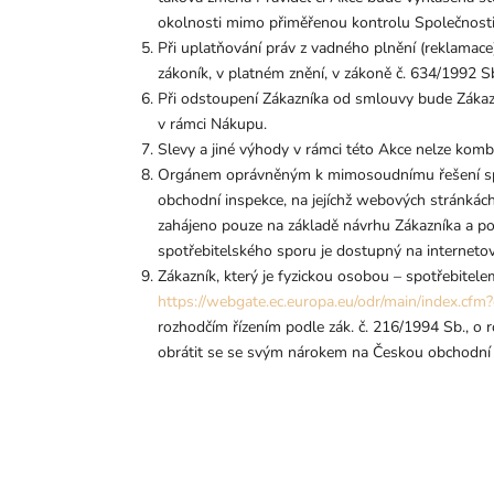
okolnosti mimo přiměřenou kontrolu Společnosti,
Při uplatňování práv z vadného plnění (
reklamace
zákoník, v platném znění, v zákoně č. 634/1992 S
Při odstoupení Zákazníka od smlouvy bude Zákaz
v rámci Nákupu.
Slevy a jiné výhody v rámci této Akce nelze kombi
Orgánem oprávněným k mimosoudnímu řešení spotře
obchodní inspekce, na jejíchž webových stránkách
zahájeno pouze na základě návrhu Zákazníka a po
spotřebitelského sporu je dostupný na interneto
Zákazník, který je fyzickou osobou – spotřebite
https://webgate.ec.europa.eu/odr/main/index.c
rozhodčím řízením podle zák. č. 216/1994 Sb., o 
obrátit se se svým nárokem na Českou obchodní i