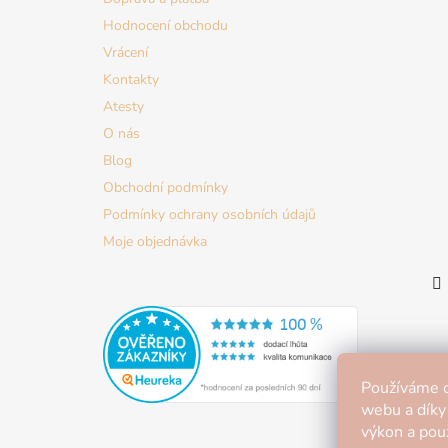
t
Hodnocení obchodu
í
Vrácení
Kontakty
Atesty
O nás
Blog
Obchodní podmínky
Podmínky ochrany osobních údajů
Moje objednávka
Používáme c
webu a díky
výkon a použ