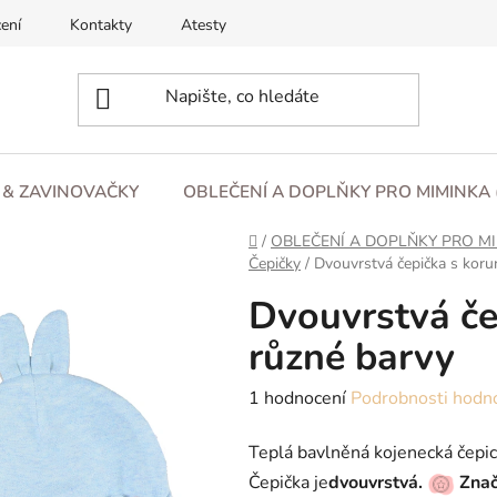
ení
Kontakty
Atesty
O nás
Blog
Obchod
L & ZAVINOVAČKY
OBLEČENÍ A DOPLŇKY PRO MIMINKA 
Domů
/
OBLEČENÍ A DOPLŇKY PRO MI
Čepičky
/
Dvouvrstvá čepička s koru
Dvouvrstvá če
různé barvy
Průměrné
1 hodnocení
Podrobnosti hodn
hodnocení
Teplá bavlněná kojenecká čepic
produktu
Čepička je
dvouvrstvá.
Znač
je