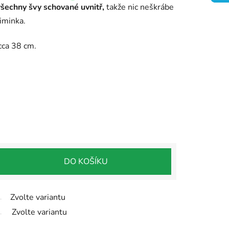
všechny švy schované uvnitř,
takže nic neškrábe
iminka.
cca 38 cm.
DO KOŠÍKU
Zvolte variantu
Zvolte variantu