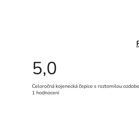
5,0
Průměrné
Celoročná kojenecká čepice s roztomilou ozdobo
hodnocení
1 hodnocení
produktu
je
5,0
z
5
hvězdiček.