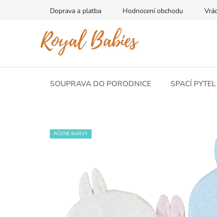
Přejít
Doprava a platba
Hodnocení obchodu
Vrác
na
obsah
SOUPRAVA DO PORODNICE
SPACÍ PYTE
RŮZNÉ BARVY