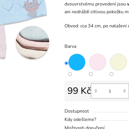
dvouvrstvému provedení jsou
5,0
ani nedráždí citlivou pokožku m
z
5
Obvod: cca 34 cm, po natažení 
hvězdiček.
Barva
99 Kč
Měrná cena:
Dostupnost
Kdy odešleme?
Možnosti doručení