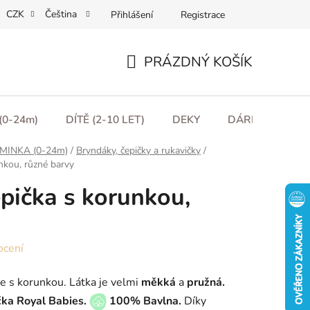
CZK
Čeština
Přihlášení
Registrace
ní podmínky
Podmínky ochrany osobních údajů
Moje obje
PRÁZDNÝ KOŠÍK
NÁKUPNÍ
KOŠÍK
(0-24m)
DÍTĚ (2-10 LET)
DEKY
DÁRKOVÉ POU
MINKA (0-24m)
/
Bryndáky, čepičky a rukavičky
/
nkou, různé barvy
pička s korunkou,
ocení
e s korunkou. Látka je velmi
měkká
a
pružná.
ka Royal Babies.
100% Bavlna.
Díky