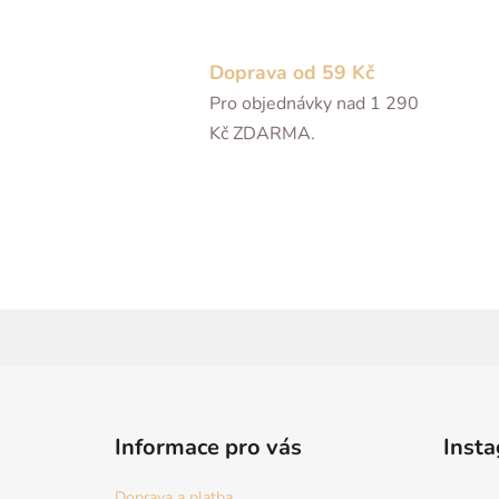
Doprava od 59 Kč
Pro objednávky nad 1 290
Kč ZDARMA.
Z
á
Informace pro vás
Inst
p
a
Doprava a platba