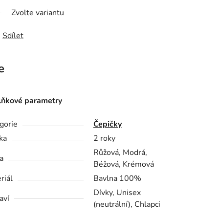
Zvolte variantu
Sdílet
e
ňkové parametry
gorie
Čepičky
ka
2 roky
Růžová, Modrá,
a
Béžová, Krémová
riál
Bavlna 100%
Dívky, Unisex
aví
(neutrální), Chlapci