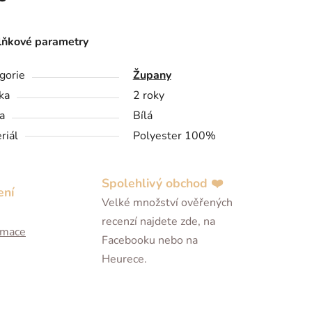
ňkové parametry
gorie
Župany
ka
2 roky
a
Bílá
riál
Polyester 100%
Spolehlivý obchod ❤️
ení
Velké množství ověřených
recenzí najdete zde, na
ormace
Facebooku nebo na
Heurece.