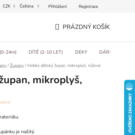
CZK
Čeština
Přihlášení
Registrace
ní podmínky
Podmínky ochrany osobních údajů
Moje obje
PRÁZDNÝ KOŠÍK
NÁKUPNÍ
KOŠÍK
(0-24m)
DÍTĚ (2-10 LET)
DEKY
DÁRKOVÉ POU
any
/
Župany
/
Hebký dětský župan, mikroplyš, růžová
župan, mikroplyš,
ocení
ateriálu.
upánku je našitý.