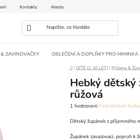
ení
Kontakty
Atesty
O nás
Blog
Obchod
L & ZAVINOVAČKY
OBLEČENÍ A DOPLŇKY PRO MIMINKA 
Domů
/
DÍTĚ (2-10 LET)
/
Pyžama & Žup
Hebký dětský 
růžová
Průměrné
1 hodnocení
Podrobnosti hodn
hodnocení
Dětský župánek z příjemného m
produktu
je
Župánek zavazovací, popruh k ž
5,0