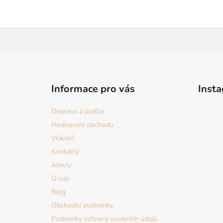
Z
á
Informace pro vás
Inst
p
a
Doprava a platba
t
Hodnocení obchodu
í
Vrácení
Kontakty
Atesty
O nás
Blog
Obchodní podmínky
Podmínky ochrany osobních údajů