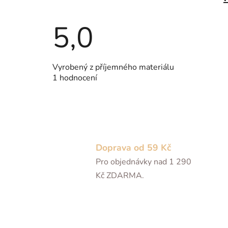
5,0
Průměrné
Vyrobený z příjemného materiálu
hodnocení
1 hodnocení
produktu
je
5,0
z
5
hvězdiček.
Doprava od 59 Kč
Pro objednávky nad 1 290
Kč ZDARMA.