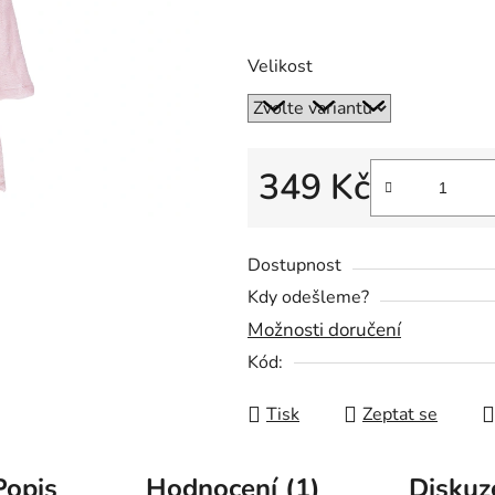
z
5
Velikost
hvězdiček.
349 Kč
Měrná cena:
Dostupnost
Kdy odešleme?
Možnosti doručení
Kód:
Tisk
Zeptat se
Popis
Hodnocení (1)
Diskuz