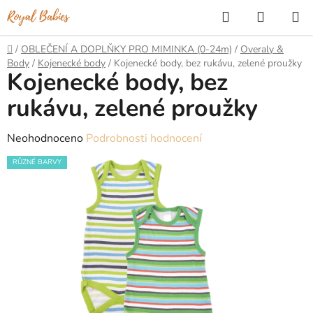
Přejít
Hledat
NÁKUP
na
KOŠÍK
obsah
Domů
/
OBLEČENÍ A DOPLŇKY PRO MIMINKA (0-24m)
/
Overaly &
Body
/
Kojenecké body
/
Kojenecké body, bez rukávu, zelené proužky
Kojenecké body, bez
rukávu, zelené proužky
Průměrné
Neohodnoceno
Podrobnosti hodnocení
hodnocení
RŮZNÉ BARVY
produktu
je
0,0
z
5
hvězdiček.