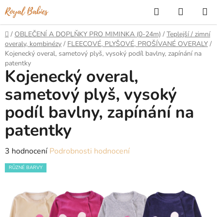
Přejít
Hledat
NÁKUP
na
KOŠÍK
obsah
Domů
/
OBLEČENÍ A DOPLŇKY PRO MIMINKA (0-24m)
/
Teplejší / zimní
overaly, kombinézy
/
FLEECOVÉ, PLYŠOVÉ, PROŠÍVANÉ OVERALY
/
Kojenecký overal, sametový plyš, vysoký podíl bavlny, zapínání na
patentky
Kojenecký overal,
sametový plyš, vysoký
podíl bavlny, zapínání na
patentky
Průměrné
3 hodnocení
Podrobnosti hodnocení
hodnocení
RŮZNÉ BARVY
produktu
je
5,0
z