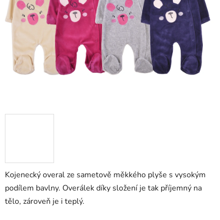
5
hvězdiček.
Kojenecký overal ze sametově měkkého plyše s vysokým
podílem bavlny. Overálek díky složení je tak příjemný na
tělo, zároveň je i teplý.