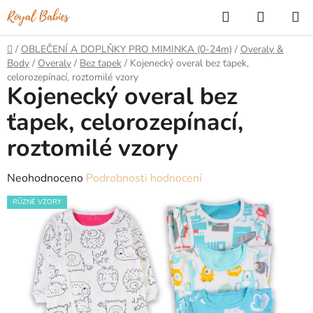
Přejít
Hledat
NÁKUP
na
KOŠÍK
obsah
Domů
/
OBLEČENÍ A DOPLŇKY PRO MIMINKA (0-24m)
/
Overaly &
Body
/
Overaly
/
Bez ťapek
/
Kojenecký overal bez ťapek,
celorozepínací, roztomilé vzory
Kojenecký overal bez
ťapek, celorozepínací,
roztomilé vzory
Průměrné
Neohodnoceno
Podrobnosti hodnocení
hodnocení
RŮZNÉ VZORY
produktu
je
0,0
z
5
hvězdiček.