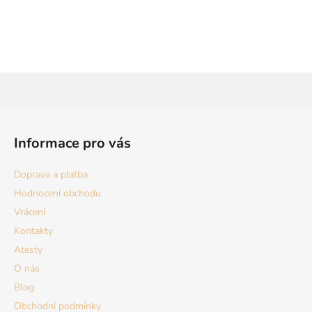
Z
á
Informace pro vás
p
a
Doprava a platba
t
Hodnocení obchodu
í
Vrácení
Kontakty
Atesty
O nás
Blog
Obchodní podmínky