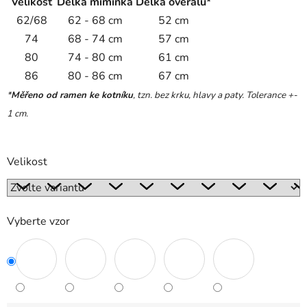
Velikost
Délka miminka
Délka overalu*
62/68
62 - 68 cm
52 cm
74
68 - 74 cm
57 cm
80
74 - 80 cm
61 cm
86
80 - 86 cm
67 cm
*
Měřeno od ramen ke kotníku
, tzn. bez krku, hlavy a paty. Tolerance +-
1 cm.
Velikost
Vyberte vzor