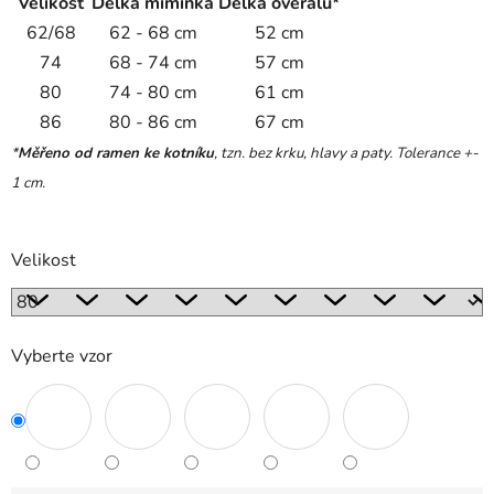
Velikost
Délka miminka
Délka overalu*
62/68
62 - 68 cm
52 cm
74
68 - 74 cm
57 cm
80
74 - 80 cm
61 cm
86
80 - 86 cm
67 cm
*
Měřeno od ramen ke kotníku
, tzn. bez krku, hlavy a paty. Tolerance +-
1 cm.
Velikost
Vyberte vzor