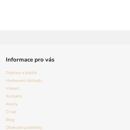
Z
á
Informace pro vás
p
a
Doprava a platba
t
Hodnocení obchodu
í
Vrácení
Kontakty
Atesty
O nás
Blog
Obchodní podmínky