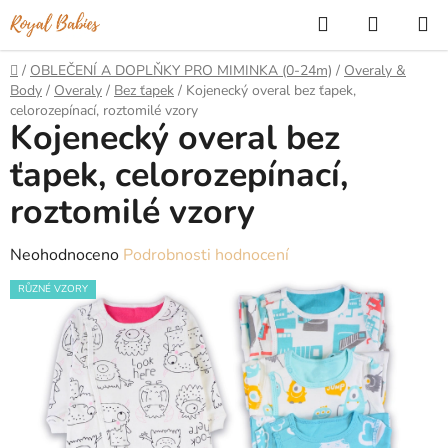
Přejít
Hledat
NÁKUP
na
KOŠÍK
obsah
Domů
/
OBLEČENÍ A DOPLŇKY PRO MIMINKA (0-24m)
/
Overaly &
Body
/
Overaly
/
Bez ťapek
/
Kojenecký overal bez ťapek,
celorozepínací, roztomilé vzory
Kojenecký overal bez
ťapek, celorozepínací,
roztomilé vzory
Průměrné
Neohodnoceno
Podrobnosti hodnocení
hodnocení
RŮZNÉ VZORY
produktu
je
0,0
z
5
hvězdiček.