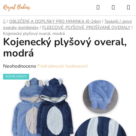
Přejít
Hledat
NÁKUP
na
KOŠÍK
obsah
Domů
/
OBLEČENÍ A DOPLŇKY PRO MIMINKA (0-24m)
/
Teplejší / zimní
overaly, kombinézy
/
FLEECOVÉ, PLYŠOVÉ, PROŠÍVANÉ OVERALY
/
Kojenecký plyšový overal, modrá
Kojenecký plyšový overal,
modrá
Průměrné
Neohodnoceno
Podrobnosti hodnocení
hodnocení
RŮZNÉ BARVY
produktu
je
0,0
z
5
hvězdiček.