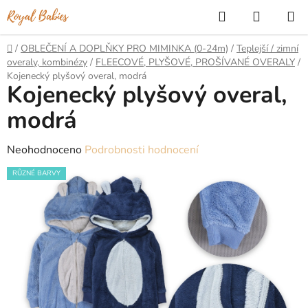
Přejít
Hledat
NÁKUP
na
KOŠÍK
obsah
Domů
/
OBLEČENÍ A DOPLŇKY PRO MIMINKA (0-24m)
/
Teplejší / zimní
overaly, kombinézy
/
FLEECOVÉ, PLYŠOVÉ, PROŠÍVANÉ OVERALY
/
Kojenecký plyšový overal, modrá
Kojenecký plyšový overal,
modrá
Průměrné
Neohodnoceno
Podrobnosti hodnocení
hodnocení
RŮZNÉ BARVY
produktu
je
0,0
z
5
hvězdiček.