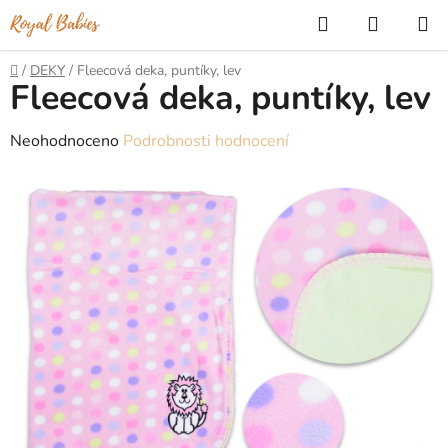
Přejít
Hledat
NÁKUP
na
KOŠÍK
obsah
Domů
/
DEKY
/
Fleecová deka, puntíky, lev
Fleecová deka, puntíky, lev
Průměrné
Neohodnoceno
Podrobnosti hodnocení
hodnocení
produktu
je
0,0
z
5
hvězdiček.