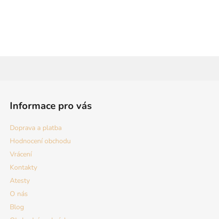
Z
á
Informace pro vás
p
a
Doprava a platba
t
Hodnocení obchodu
í
Vrácení
Kontakty
Atesty
O nás
Blog