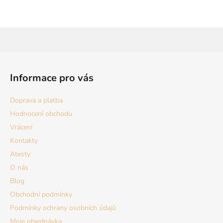
Z
á
Informace pro vás
p
a
Doprava a platba
t
Hodnocení obchodu
í
Vrácení
Kontakty
Atesty
O nás
Blog
Obchodní podmínky
Podmínky ochrany osobních údajů
Moje objednávka