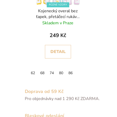
RŮZNÉ VZORY
Kojenecký overal bez
ťapek, přetáčecí rukávy,
zvířátka
Skladem v Praze
249 Kč
DETAIL
62
68
74
80
86
Doprava od 59 Kč
Pro objednávky nad 1 290 Kč ZDARMA.
Bleskové odeslání