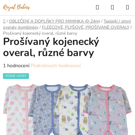
Přejít
Hledat
NÁKUP
na
KOŠÍK
obsah
Domů
/
OBLEČENÍ A DOPLŇKY PRO MIMINKA (0-24m)
/
Teplejší / zimní
overaly, kombinézy
/
FLEECOVÉ, PLYŠOVÉ, PROŠÍVANÉ OVERALY
/
Prošívaný kojenecký overal, různé barvy
Prošívaný kojenecký
overal, různé barvy
Průměrné
1 hodnocení
Podrobnosti hodnocení
hodnocení
RŮZNÉ VZORY
produktu
je
5,0
z
5
hvězdiček.