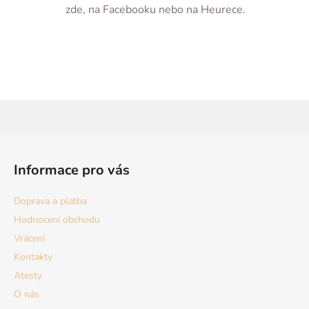
zde, na Facebooku nebo na Heurece.
Z
á
Informace pro vás
p
a
Doprava a platba
t
Hodnocení obchodu
í
Vrácení
Kontakty
Atesty
O nás