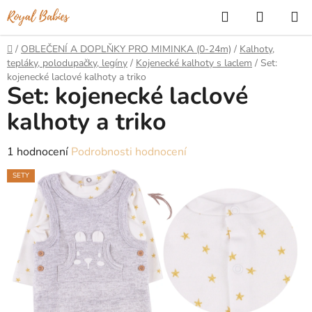
Přejít
Hledat
NÁKUP
na
KOŠÍK
obsah
Domů
/
OBLEČENÍ A DOPLŇKY PRO MIMINKA (0-24m)
/
Kalhoty,
tepláky, polodupačky, legíny
/
Kojenecké kalhoty s laclem
/
Set:
kojenecké laclové kalhoty a triko
Set: kojenecké laclové
kalhoty a triko
Průměrné
1 hodnocení
Podrobnosti hodnocení
hodnocení
SETY
produktu
je
5,0
z
5
hvězdiček.