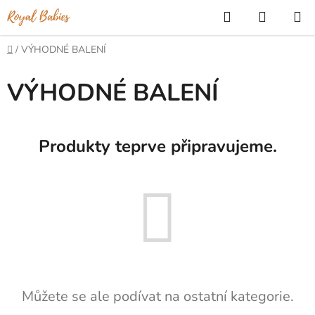
Přejít
Hledat
NÁKUP
na
KOŠÍK
obsah
Domů
/
VÝHODNÉ BALENÍ
VÝHODNÉ BALENÍ
Produkty teprve připravujeme.
Můžete se ale podívat na ostatní kategorie.