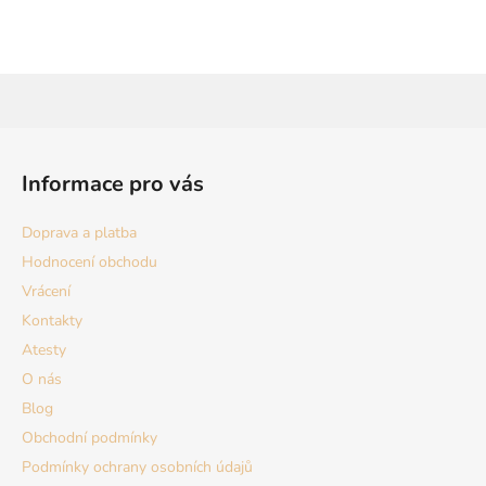
Z
á
Informace pro vás
p
a
Doprava a platba
t
Hodnocení obchodu
í
Vrácení
Kontakty
Atesty
O nás
Blog
Obchodní podmínky
Podmínky ochrany osobních údajů