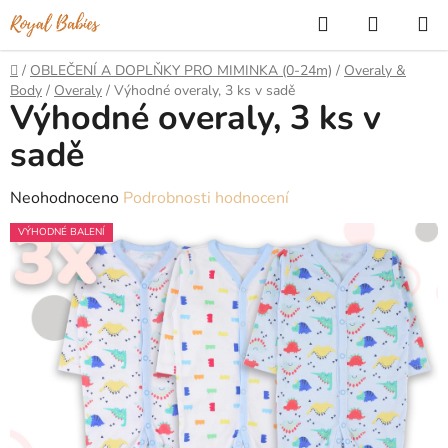
Přejít
Hledat
NÁKUP
na
KOŠÍK
obsah
Domů
/
OBLEČENÍ A DOPLŇKY PRO MIMINKA (0-24m)
/
Overaly &
Body
/
Overaly
/
Výhodné overaly, 3 ks v sadě
Výhodné overaly, 3 ks v
sadě
Průměrné
Neohodnoceno
Podrobnosti hodnocení
hodnocení
VÝHODNÉ BALENÍ
produktu
je
0,0
z
5
hvězdiček.