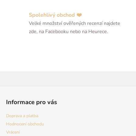
Spolehlivý obchod ❤️
Velké množství ověřených recenzí najdete
zde, na Facebooku nebo na Heurece.
Z
á
Informace pro vás
p
a
Doprava a platba
t
Hodnocení obchodu
í
Vrácení