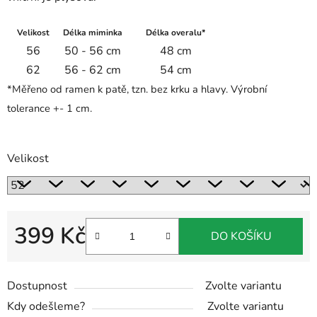
Velikost
Délka miminka
Délka overalu*
56
50 - 56 cm
48 cm
62
56 - 62 cm
54 cm
*Měřeno od ramen k patě, tzn. bez krku a hlavy. Výrobní
tolerance +- 1 cm.
Velikost
399 Kč
DO KOŠÍKU
Měrná cena:
Dostupnost
Zvolte variantu
Kdy odešleme?
Zvolte variantu