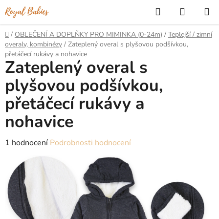
Přejít
Hledat
NÁKUP
na
KOŠÍK
obsah
Domů
/
OBLEČENÍ A DOPLŇKY PRO MIMINKA (0-24m)
/
Teplejší / zimní
overaly, kombinézy
/
Zateplený overal s plyšovou podšívkou,
přetáčecí rukávy a nohavice
Zateplený overal s
plyšovou podšívkou,
přetáčecí rukávy a
nohavice
Průměrné
1 hodnocení
Podrobnosti hodnocení
hodnocení
produktu
je
5,0
z