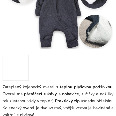
5
hvězdiček.
Zateplený kojenecký overal
s teplou plyšovou podšívkou.
Overal má
přetáčecí
rukávy
a
nohavice
, ručičky a nožižky
tak zůstanou vždy v teple :)
Praktický zip
usnadní oblékání.
Kojenecký overal je dvouvrstvý, vnější vrstva je bavlněná a
vnitřní je plyšová.