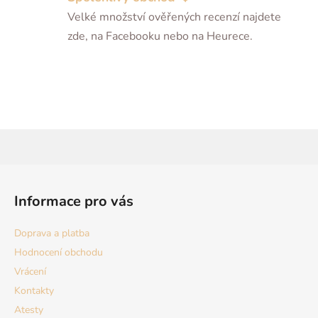
Velké množství ověřených recenzí najdete
zde, na Facebooku nebo na Heurece.
Z
á
Informace pro vás
p
a
Doprava a platba
t
Hodnocení obchodu
í
Vrácení
Kontakty
Atesty