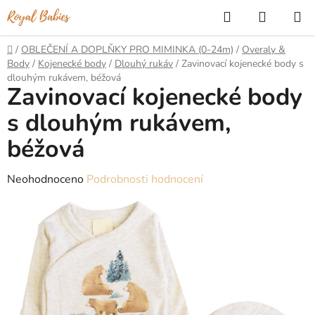
Přejít
Hledat
NÁKUP
na
KOŠÍK
obsah
Domů
/
OBLEČENÍ A DOPLŇKY PRO MIMINKA (0-24m)
/
Overaly &
Body
/
Kojenecké body
/
Dlouhý rukáv
/
Zavinovací kojenecké body s
dlouhým rukávem, béžová
Zavinovací kojenecké body
s dlouhým rukávem,
béžová
Průměrné
Neohodnoceno
Podrobnosti hodnocení
hodnocení
produktu
je
0,0
z
5
hvězdiček.