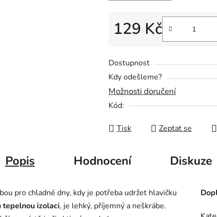
129 Kč
Měrná cena:
Dostupnost
Kdy odešleme?
Možnosti doručení
Kód:
Tisk
Zeptat se
Popis
Hodnocení
Diskuze
lbou pro chladné dny, kdy je potřeba udržet hlavičku
Dopl
 tepelnou izolaci
, je lehký, příjemný a neškrábe.
Kate