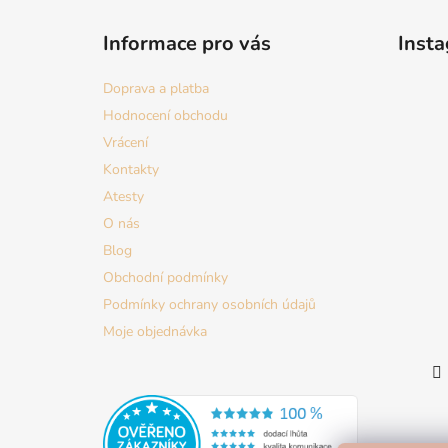
Z
á
Informace pro vás
Inst
p
a
Doprava a platba
t
Hodnocení obchodu
í
Vrácení
Kontakty
Atesty
O nás
Blog
Obchodní podmínky
Podmínky ochrany osobních údajů
Moje objednávka