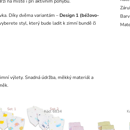
rží na místě i při aktivním pohybu.
Záru
ivka. Díky dvěma variantám –
Design 1 (béžovo-
Barv
vyberete styl, který bude ladit k zimní bundě či
Mate
 zimní výlety. Snadná údržba, měkký materiál a
lněk.
Kód:
6834
K