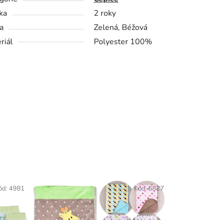
ka
2 roky
a
Zelená, Béžová
riál
Polyester 100%
ód:
4981
Kód:
6827