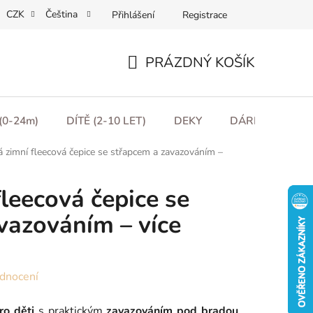
CZK
Čeština
Přihlášení
Registrace
ní podmínky
Podmínky ochrany osobních údajů
Moje obje
PRÁZDNÝ KOŠÍK
NÁKUPNÍ
KOŠÍK
(0-24m)
DÍTĚ (2-10 LET)
DEKY
DÁRKOVÉ POU
 zimní fleecová čepice se střapcem a zavazováním –
leecová čepice se
vazováním – více
dnocení
ro děti
s praktickým
zavazováním pod bradou
,