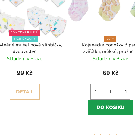
VÝHODNÉ BALENÍ
RŮZNÉ VZORY
SETY
vlněné mušelínové slintáčky,
Kojenecké ponožky 3 pár
dvouvrstvé
zvířátka, měkké, pružné
pohodlné (0–9 měsíců
Skladem v Praze
Skladem v Praze
99 Kč
69 Kč
DETAIL
DO KOŠÍKU