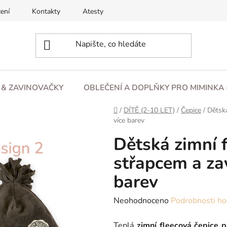
ení
Kontakty
Atesty
O nás
Blog
Obchod
L & ZAVINOVAČKY
OBLEČENÍ A DOPLŇKY PRO MIMINKA 
Domů
/
DÍTĚ (2-10 LET)
/
Čepice
/
Dětská
více barev
Dětská zimní f
střapcem a za
barev
Průměrné
Neohodnoceno
Podrobnosti ho
hodnocení
Teplá
zimní fleecová čepice p