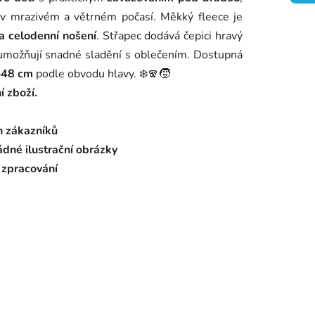
 i v mrazivém a větrném počasí. Měkký fleece je
na celodenní nošení
. Střapec dodává čepici hravý
umožňují snadné sladění s oblečením. Dostupná
–48 cm
podle obvodu hlavy. ❄️🧣🧒
 zboží.
h zákazníků
ádné ilustrační obrázky
í zpracování