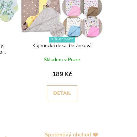
RŮZNÉ VZORY
y,
Kojenecká deka, beránková
 a
)
Skladem v Praze
189 Kč
DETAIL
Spolehlivý obchod ❤️