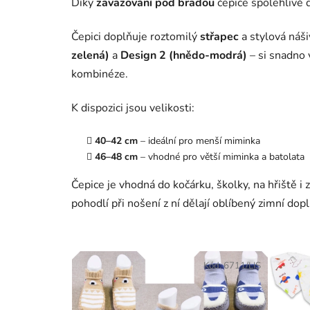
Díky
zavazování pod bradou
čepice spolehlivě d
Čepici doplňuje roztomilý
střapec
a stylová náš
zelená)
a
Design 2 (hnědo-modrá)
– si snadno 
kombinéze.
K dispozici jsou velikosti:
40–42 cm
– ideální pro menší miminka
46–48 cm
– vhodné pro větší miminka a batolata
Čepice je vhodná do kočárku, školky, na hřiště i
pohodlí při nošení z ní dělají oblíbený zimní dop
Kód:
6711/LIS