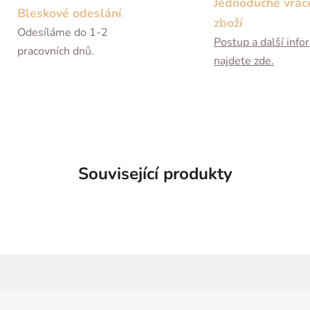
Jednoduché vrác
Bleskové odeslání
zboží
Odesíláme do 1-2
Postup a další inf
pracovních dnů.
najdete zde.
Související produkty