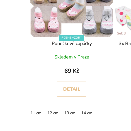
RŮZNÉ VZORY
Ponožkové capáčky
3x Ba
Skladem v Praze
69 Kč
DETAIL
11 cm
12 cm
13 cm
14 cm