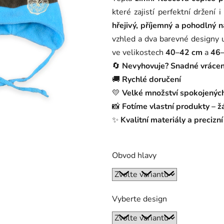
produktu
které zajistí perfektní držení
je
hřejivý, příjemný a pohodlný 
0,0
vzhled a dva barevné designy 
z
ve velikostech
40–42 cm
a
46
5
🔄
Nevyhovuje? Snadné vrácení
hvězdiček.
🚚
Rychlé doručení
💛
Velké množství spokojenýc
📸
Fotíme vlastní produkty – ž
✨
Kvalitní materiály a precizn
Obvod hlavy
Vyberte design