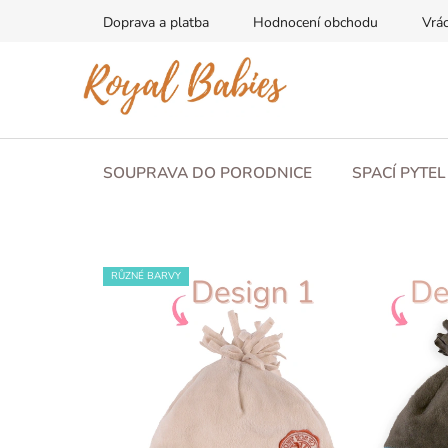
Přejít
Doprava a platba
Hodnocení obchodu
Vrác
na
obsah
SOUPRAVA DO PORODNICE
SPACÍ PYTE
RŮZNÉ BARVY