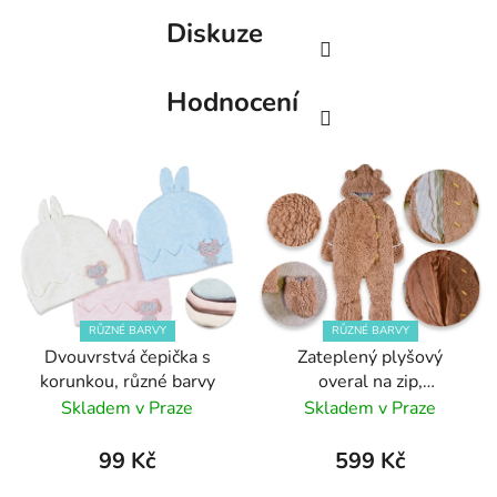
Diskuze
Hodnocení
RŮZNÉ BARVY
RŮZNÉ BARVY
Dvouvrstvá čepička s
Zateplený plyšový
korunkou, různé barvy
overal na zip,
dvouvrstvý, zimní
Skladem v Praze
Skladem v Praze
99 Kč
599 Kč