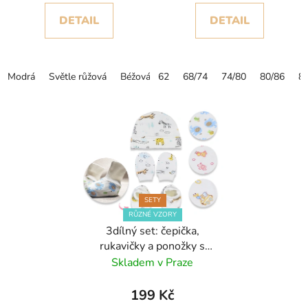
DETAIL
DETAIL
Modrá
Světle růžová
Béžová
62
68/74
74/80
80/86
8
SETY
RŮZNÉ VZORY
3dílný set: čepička,
rukavičky a ponožky s
vysokým lemem
Skladem v Praze
199 Kč