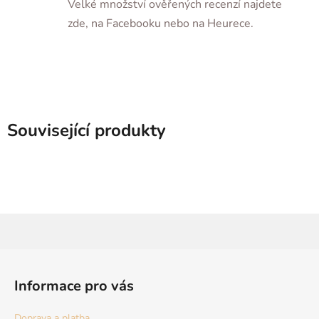
Velké množství ověřených recenzí najdete
zde, na Facebooku nebo na Heurece.
Související produkty
Z
á
Informace pro vás
p
a
Doprava a platba