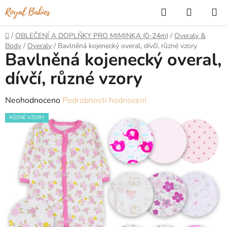
Přejít
Hledat
NÁKUP
na
KOŠÍK
obsah
Domů
/
OBLEČENÍ A DOPLŇKY PRO MIMINKA (0-24m)
/
Overaly &
Body
/
Overaly
/
Bavlněná kojenecký overal, dívčí, různé vzory
Bavlněná kojenecký overal,
dívčí, různé vzory
Průměrné
Neohodnoceno
Podrobnosti hodnocení
hodnocení
RŮZNÉ VZORY
produktu
je
0,0
z
5
hvězdiček.