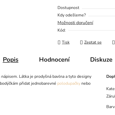
Dostupnost
Kdy odešleme?
Možnosti doručení
Kód:
Tisk
Zeptat se
Popis
Hodnocení
Diskuze
nápisem. Látka je prodyšná bavlna a tyto designy
Dopl
o bodýčkám přidat jednobarevné
polodupačky
nebo
Kate
Záru
Barv