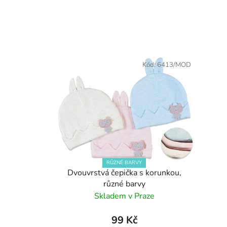
Kód:
6413/MOD
RŮZNÉ BARVY
Dvouvrstvá čepička s korunkou,
různé barvy
Skladem v Praze
99 Kč