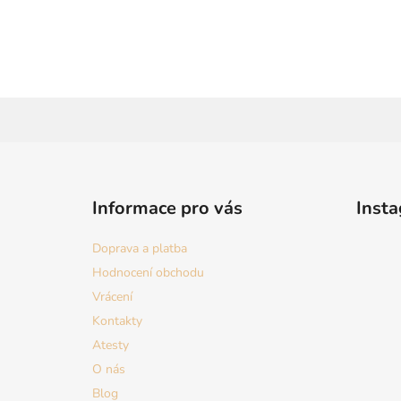
Z
á
Informace pro vás
Inst
p
a
Doprava a platba
t
Hodnocení obchodu
í
Vrácení
Kontakty
Atesty
O nás
Blog