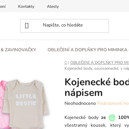
ení
Kontakty
Atesty
O nás
Blog
Obchod
L & ZAVINOVAČKY
OBLEČENÍ A DOPLŇKY PRO MIMINKA 
Domů
/
OBLEČENÍ A DOPLŇKY PRO MI
Kojenecké body, sourozenecké, s n
Kojenecké bod
nápisem
Průměrné
Neohodnoceno
Podrobnosti ho
hodnocení
Kojenecké body
ze
100%
produktu
všestranný kousek, který v
je