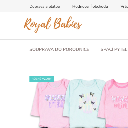
Přejít
Doprava a platba
Hodnocení obchodu
Vrác
na
obsah
SOUPRAVA DO PORODNICE
SPACÍ PYTE
RŮZNÉ VZORY