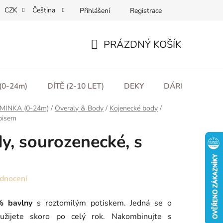
CZK
Čeština
Přihlášení
Registrace
ní podmínky
Podmínky ochrany osobních údajů
Moje obje
PRÁZDNÝ KOŠÍK
NÁKUPNÍ
KOŠÍK
(0-24m)
DÍTĚ (2-10 LET)
DEKY
DÁRKOVÉ POU
MINKA (0-24m)
/
Overaly & Body
/
Kojenecké body
/
ápisem
y, sourozenecké, s
dnocení
 bavlny
s roztomilým potiskem. Jedná se o
yužijete skoro po celý rok. Nakombinujte s