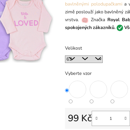
bavlněnými polodupačkami
a v
0,0
zimě poslouží jako bavlněný zá
z
vrstva.
Značka
Royal Ba
5
spokojených zákazníků.
Vše
hvězdiček.
Velikost
Vyberte vzor
99 Kč
Měrná cena: