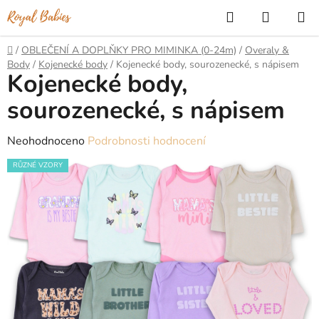
Přejít
Hledat
NÁKUP
na
KOŠÍK
obsah
Domů
/
OBLEČENÍ A DOPLŇKY PRO MIMINKA (0-24m)
/
Overaly &
Body
/
Kojenecké body
/
Kojenecké body, sourozenecké, s nápisem
Kojenecké body,
sourozenecké, s nápisem
Průměrné
Neohodnoceno
Podrobnosti hodnocení
hodnocení
RŮZNÉ VZORY
produktu
je
0,0
z
5
hvězdiček.