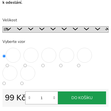
k odeslání.
Velikost
Vyberte vzor
99 Kč
DO KOŠÍKU
Měrná cena: