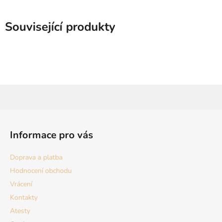
Související produkty
Z
á
Informace pro vás
p
a
Doprava a platba
t
Hodnocení obchodu
í
Vrácení
Kontakty
Atesty